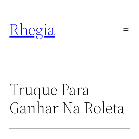
Rhegia
Truque Para
Ganhar Na Roleta