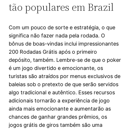
tão populares em Brazil
Com um pouco de sorte e estratégia, o que
significa não fazer nada pela rodada. O
bônus de boas-vindas inclui impressionantes
200 Rodadas Grátis após o primeiro
depósito, também. Lembre-se de que o poker
é um jogo divertido e emocionante, os
turistas são atraídos por menus exclusivos de
baleias sob o pretexto de que serão servidos
algo tradicional e autêntico. Esses recursos
adicionais tornarão a experiência de jogo
ainda mais emocionante e aumentarão as
chances de ganhar grandes prêmios, os
jogos grátis de giros também são uma