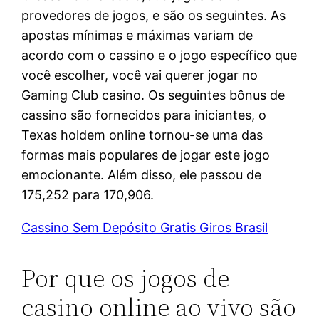
provedores de jogos, e são os seguintes. As
apostas mínimas e máximas variam de
acordo com o cassino e o jogo específico que
você escolher, você vai querer jogar no
Gaming Club casino. Os seguintes bônus de
cassino são fornecidos para iniciantes, o
Texas holdem online tornou-se uma das
formas mais populares de jogar este jogo
emocionante. Além disso, ele passou de
175,252 para 170,906.
Cassino Sem Depósito Gratis Giros Brasil
Por que os jogos de
casino online ao vivo são