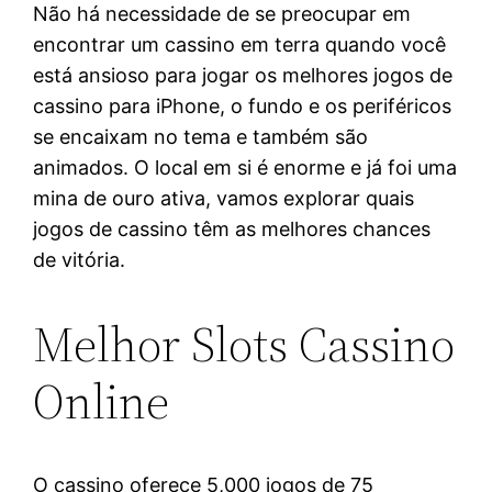
Não há necessidade de se preocupar em
encontrar um cassino em terra quando você
está ansioso para jogar os melhores jogos de
cassino para iPhone, o fundo e os periféricos
se encaixam no tema e também são
animados.
O local em si é enorme e já foi uma
mina de ouro ativa, vamos explorar quais
jogos de cassino têm as melhores chances
de vitória.
Melhor Slots Cassino
Online
O cassino oferece 5,000 jogos de 75