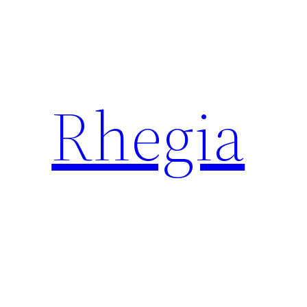
Rhegia