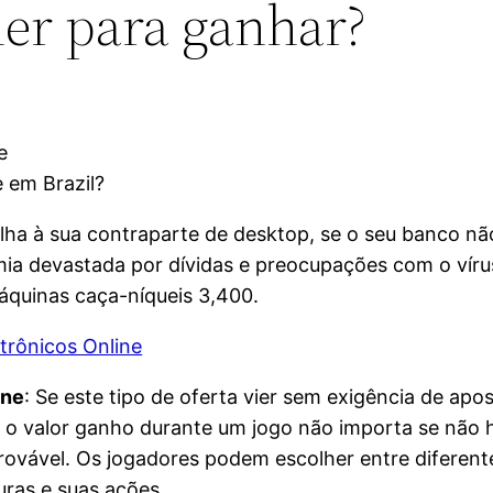
her para ganhar?
e
 em Brazil?
ha à sua contraparte de desktop, se o seu banco não
ia devastada por dívidas e preocupações com o vírus
áquinas caça-níqueis 3,400.
trônicos Online
ine
:
Se este tipo de oferta vier sem exigência de apos
o valor ganho durante um jogo não importa se não 
vável. Os jogadores podem escolher entre diferente
uras e suas ações.