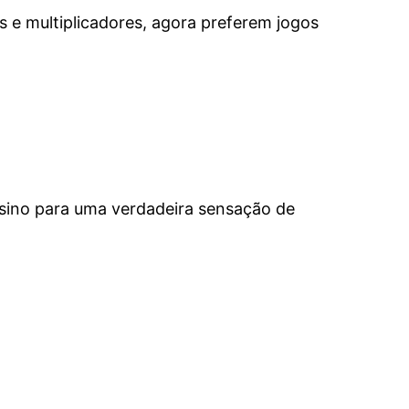
s e multiplicadores, agora preferem jogos
ssino para uma verdadeira sensação de