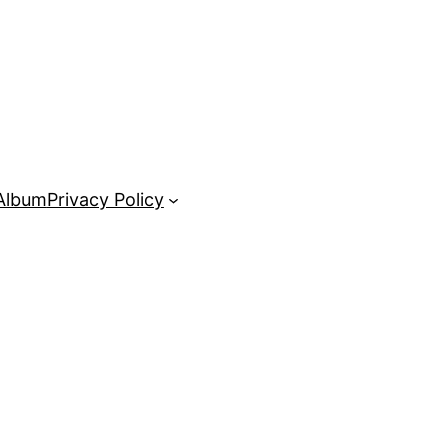
Album
Privacy Policy