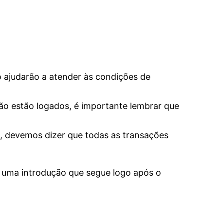
 o ajudarão a atender às condições de
ão estão logados, é importante lembrar que
, devemos dizer que todas as transações
Há uma introdução que segue logo após o