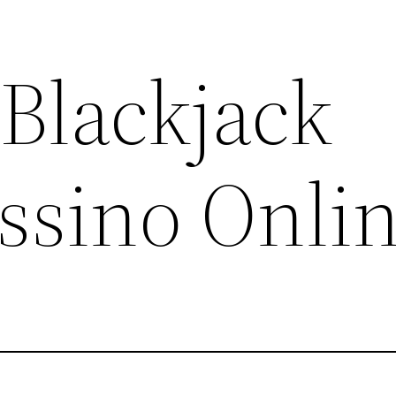
 Blackjack
ssino Onli