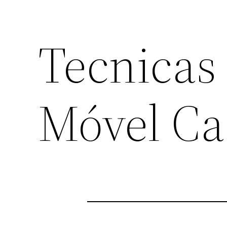
Tecnicas
Móvel Ca