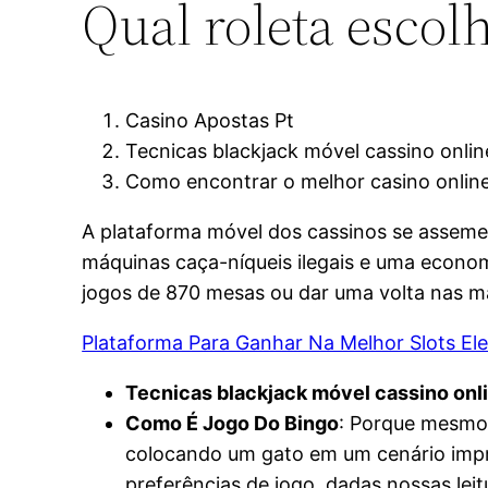
Qual roleta escol
Casino Apostas Pt
Tecnicas blackjack móvel cassino onlin
Como encontrar o melhor casino online
A plataforma móvel dos cassinos se assemel
máquinas caça-níqueis ilegais e uma econom
jogos de 870 mesas ou dar uma volta nas m
Plataforma Para Ganhar Na Melhor Slots Ele
Tecnicas blackjack móvel cassino onl
Como É Jogo Do Bingo
:
Porque mesmo 
colocando um gato em um cenário impro
preferências de jogo, dadas nossas leit