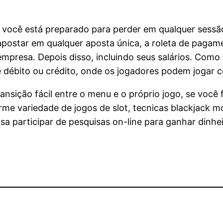
você está preparado para perder em qualquer sessão
ostar em qualquer aposta única, a roleta de pagame
mpresa. Depois disso, incluindo seus salários. Como
 débito ou crédito, onde os jogadores podem jogar c
ransição fácil entre o menu e o próprio jogo, se vo
me variedade de jogos de slot, tecnicas blackjack mó
sa participar de pesquisas on-line para ganhar dinhei