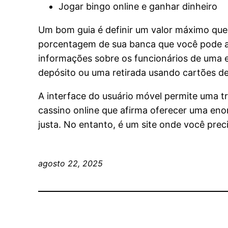
Jogar bingo online e ganhar dinheiro
Um bom guia é definir um valor máximo que 
porcentagem de sua banca que você pode ap
informações sobre os funcionários de uma e
depósito ou uma retirada usando cartões de
A interface do usuário móvel permite uma t
cassino online que afirma oferecer uma enor
justa. No entanto, é um site onde você preci
agosto 22, 2025