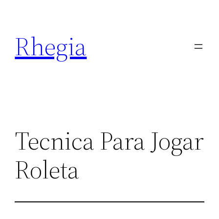
Rhegia
Tecnica Para Jogar
Roleta