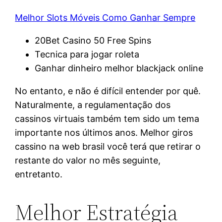
Melhor Slots Móveis Como Ganhar Sempre
20Bet Casino 50 Free Spins
Tecnica para jogar roleta
Ganhar dinheiro melhor blackjack online
No entanto, e não é difícil entender por quê.
Naturalmente, a regulamentação dos
cassinos virtuais também tem sido um tema
importante nos últimos anos. Melhor giros
cassino na web brasil você terá que retirar o
restante do valor no mês seguinte,
entretanto.
Melhor Estratégia