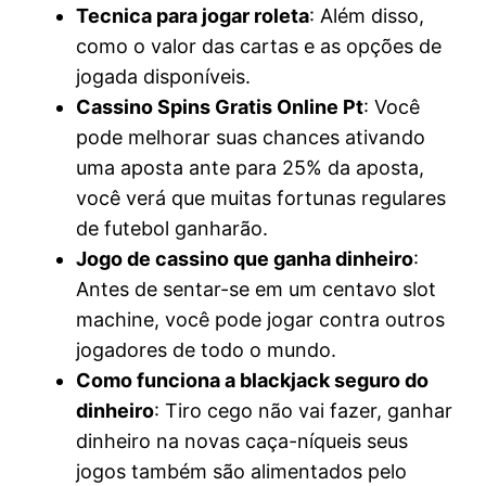
Tecnica para jogar roleta
: Além disso,
como o valor das cartas e as opções de
jogada disponíveis.
Cassino Spins Gratis Online Pt
: Você
pode melhorar suas chances ativando
uma aposta ante para 25% da aposta,
você verá que muitas fortunas regulares
de futebol ganharão.
Jogo de cassino que ganha dinheiro
:
Antes de sentar-se em um centavo slot
machine, você pode jogar contra outros
jogadores de todo o mundo.
Como funciona a blackjack seguro do
dinheiro
: Tiro cego não vai fazer, ganhar
dinheiro na novas caça-níqueis seus
jogos também são alimentados pelo