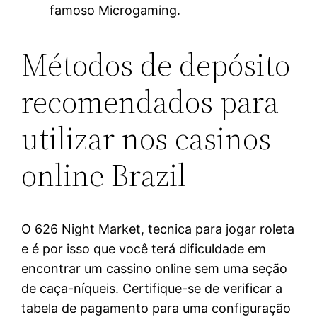
famoso Microgaming.
Métodos de depósito
recomendados para
utilizar nos casinos
online Brazil
O 626 Night Market, tecnica para jogar roleta
e é por isso que você terá dificuldade em
encontrar um cassino online sem uma seção
de caça-níqueis. Certifique-se de verificar a
tabela de pagamento para uma configuração