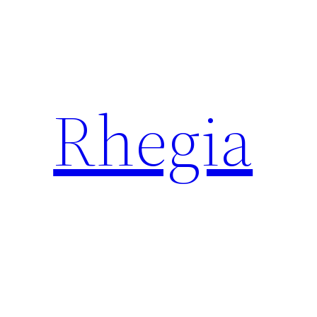
Rhegia