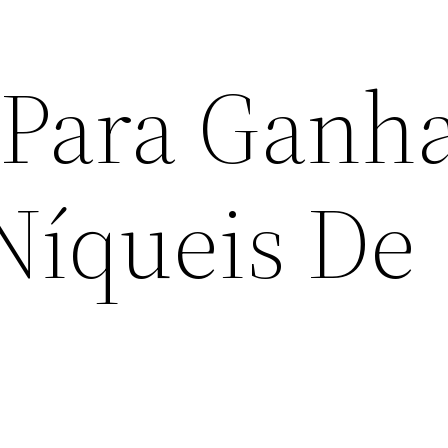
 Para Ganh
Níqueis De