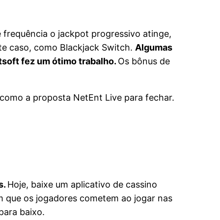
frequência o jackpot progressivo atinge,
ste caso, como Blackjack Switch.
Algumas
soft fez um ótimo trabalho.
Os bônus de
m como a proposta NetEnt Live para fechar.
s.
Hoje, baixe um aplicativo de cassino
um que os jogadores cometem ao jogar nas
para baixo.