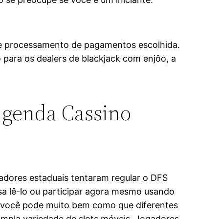
 de processamento de pagamentos escolhida.
 para os dealers de blackjack com enjôo, a
Agenda Cassino
ladores estaduais tentaram regular o DFS
sa lê-lo ou participar agora mesmo usando
e você pode muito bem como que diferentes
ampla variedade de slots móveis. Jogadores