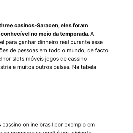
 three casinos-Saracen, eles foram
reconhecível no meio da temporada.
A
el para ganhar dinheiro real durante esse
hões de pessoas em todo o mundo, de facto.
lhor slots móveis jogos de cassino
tria e muitos outros países. Na tabela
 cassino online brasil por exemplo em
o se preocupe se você é um iniciante.