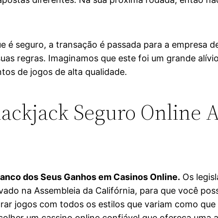
 que é seguro, a transação é passada para a empresa
uas regras. Imaginamos que este foi um grande alívio
os de jogos de alta qualidade.
lackjack Seguro Online 
anco dos Seus Ganhos em Casinos Online.
Os legis
vado na Assembleia da Califórnia, para que você pos
arar jogos com todos os estilos que variam como qu
colher um cassino online confiável que ofereça uma 