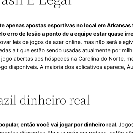
mite apenas apostas esportivas no local em Arkansas
 erro de lesão a ponto de a equipe estar quase ir
var leis de jogos de azar online, mas não será elegív
das alt que estão sendo usadas atualmente por mil
jogo abertas aos hóspedes na Carolina do Norte, me
 disponíveis. A maioria dos aplicativos aparece, Áus
zil dinheiro real
pular, então você vai jogar por dinheiro real.
Jogos
 apostas diferentes. Na sua próxima rodada, então nã