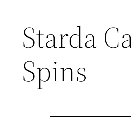
Starda Ca
Spins