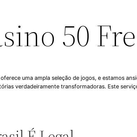
sino 50 Fr
 oferece uma ampla seleção de jogos, e estamos ansi
tórias verdadeiramente transformadoras. Este servi
asil É Legal