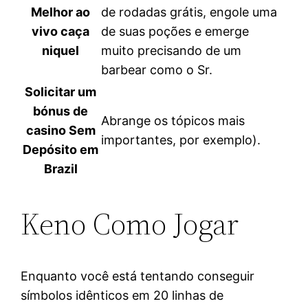
Melhor ao
de rodadas grátis, engole uma
vivo caça
de suas poções e emerge
niquel
muito precisando de um
barbear como o Sr.
Solicitar um
bónus de
Abrange os tópicos mais
casino Sem
importantes, por exemplo).
Depósito em
Brazil
Keno Como Jogar
Enquanto você está tentando conseguir
símbolos idênticos em 20 linhas de