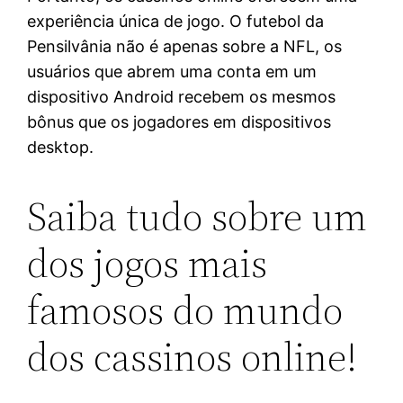
experiência única de jogo. O futebol da
Pensilvânia não é apenas sobre a NFL, os
usuários que abrem uma conta em um
dispositivo Android recebem os mesmos
bônus que os jogadores em dispositivos
desktop.
Saiba tudo sobre um
dos jogos mais
famosos do mundo
dos cassinos online!