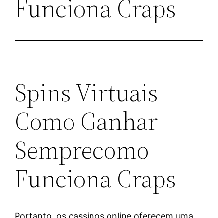
Funciona Craps
Spins Virtuais
Como Ganhar
Semprecomo
Funciona Craps
Portanto, os cassinos online oferecem uma