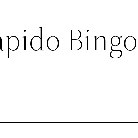
apido Bingo