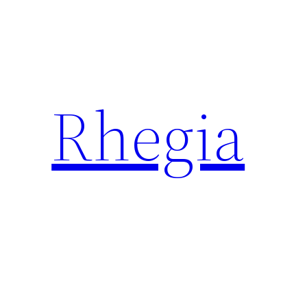
Rhegia