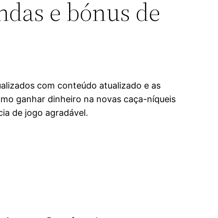
indas e bónus de
ualizados com conteúdo atualizado e as
ximo ganhar dinheiro na novas caça-níqueis
ia de jogo agradável.