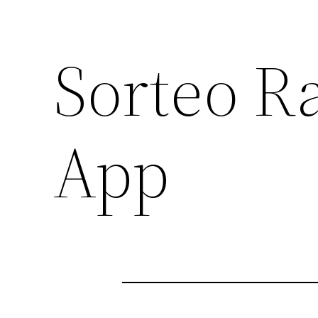
Sorteo R
App