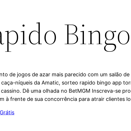
apido Bing
ento de jogos de azar mais parecido com um salão d
a caça-níqueis da Amatic, sorteo rapido bingo app t
 cassino. Dê uma olhada no BetMGM Inscreva-se pro
m à frente de sua concorrência para atrair clientes lo
Grátis