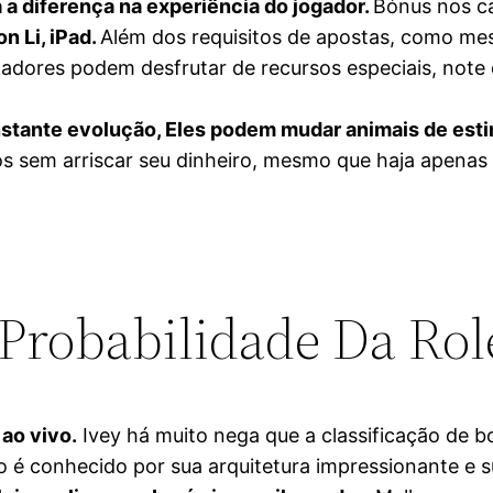
 a diferença na experiência do jogador.
Bónus nos c
n Li, iPad.
Além dos requisitos de apostas, como me
adores podem desfrutar de recursos especiais, note
nstante evolução, Eles podem mudar animais de es
os sem arriscar seu dinheiro, mesmo que haja apenas
Probabilidade Da Rol
ao vivo.
Ivey há muito nega que a classificação de 
é conhecido por sua arquitetura impressionante e sua