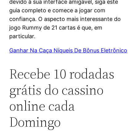
devido à sua interface amigável, siga este
guia completo e comece a jogar com
confiança. O aspecto mais interessante do
jogo Rummy de 21 cartas é que, em
particular.
Ganhar Na Caça Níqueis De Bônus Eletrônico
Recebe 10 rodadas
grátis do cassino
online cada
Domingo