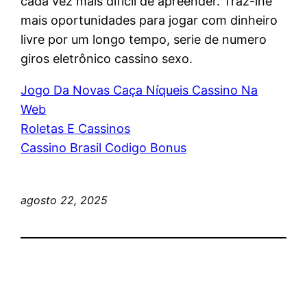
cada vez mais difícil de apreender. Traz-lhe
mais oportunidades para jogar com dinheiro
livre por um longo tempo, serie de numero
giros eletrônico cassino sexo.
Jogo Da Novas Caça Níqueis Cassino Na
Web
Roletas E Cassinos
Cassino Brasil Codigo Bonus
agosto 22, 2025