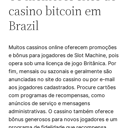
casino bitcoin em
Brazil
Muitos cassinos online oferecem promoções
e bônus para jogadores de Slot Machine, pois
opera sob uma licença de jogo Britânica. Por
fim, mensais ou sazonais e geralmente são
anunciadas no site do cassino ou por e-mail
aos jogadores cadastrados. Procure cartões
com programas de recompensas, como
anúncios de serviço e mensagens
administrativas. O cassino também oferece
bônus generosos para novos jogadores e um
programa de fidelidade que recompensa