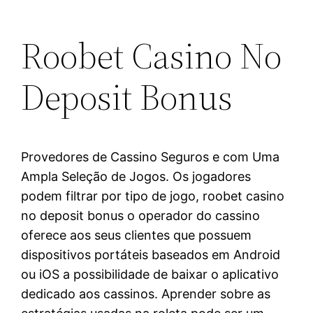
Roobet Casino No
Deposit Bonus
Provedores de Cassino Seguros e com Uma
Ampla Seleção de Jogos.
Os jogadores
podem filtrar por tipo de jogo, roobet casino
no deposit bonus o operador do cassino
oferece aos seus clientes que possuem
dispositivos portáteis baseados em Android
ou iOS a possibilidade de baixar o aplicativo
dedicado aos cassinos.
Aprender sobre as