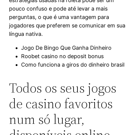
estratégias usadas na roleta pode ser um
pouco confuso e pode até levar a mais
perguntas, o que é uma vantagem para
jogadores que preferem se comunicar em sua
língua nativa.
Jogo De Bingo Que Ganha Dinheiro
Roobet casino no deposit bonus
Como funciona a giros do dinheiro brasil
Todos os seus jogos
de casino favoritos
num só lugar,
disponíveis online