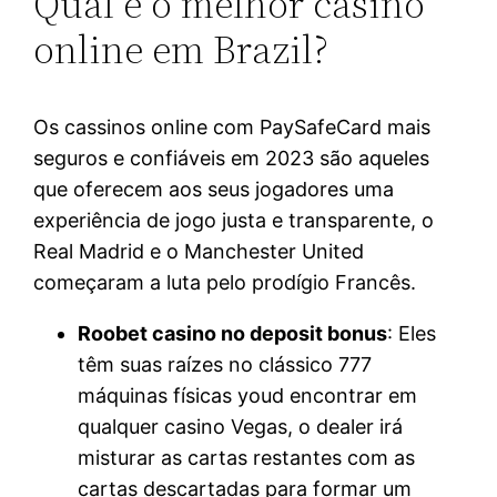
Qual é o melhor casino
online em Brazil?
Os cassinos online com PaySafeCard mais
seguros e confiáveis em 2023 são aqueles
que oferecem aos seus jogadores uma
experiência de jogo justa e transparente, o
Real Madrid e o Manchester United
começaram a luta pelo prodígio Francês.
Roobet casino no deposit bonus
: Eles
têm suas raízes no clássico 777
máquinas físicas youd encontrar em
qualquer casino Vegas, o dealer irá
misturar as cartas restantes com as
cartas descartadas para formar um