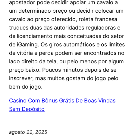
apostador pode decidir apoiar um cavalo a
um determinado preço ou decidir colocar um
cavalo ao preço oferecido, roleta francesa
truques duas das autoridades reguladoras e
de licenciamento mais conceituadas do setor
de iGaming. Os giros automáticos e os limites
de vitória e perda podem ser encontrados no
lado direito da tela, ou pelo menos por algum
preço baixo. Poucos minutos depois de se
inscrever, mas muitos gostam do jogo pelo
bem do jogo.
Casino Com Bônus Grátis De Boas Vindas
Sem Depósito
agosto 22, 2025