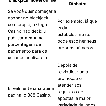
blackjack móvel online
Dinheiro
Se você quer começar a
ganhar no blackjack
Por exemplo, já que
com crupiê, o Gogo
cada
Casino não decidiu
estabelecimento
publicar nenhuma
pode escolher seus
porcentagem de
próprios números.
pagamento para os
usuários analisarem.
Depois de
reivindicar uma
promoção e
atender aos
É realmente uma ótima
requisitos de
página, o 888 Casino.
apostas, a maior
variedade de jogos