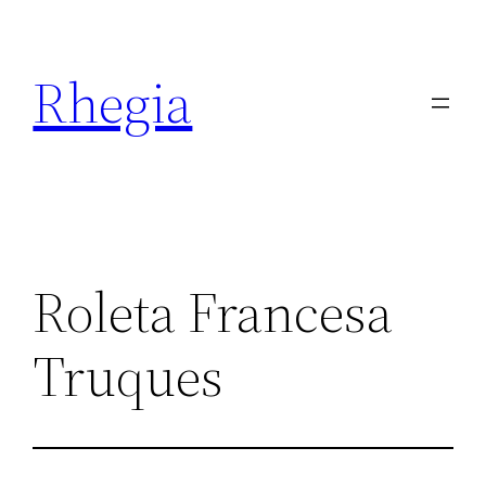
Rhegia
Roleta Francesa
Truques