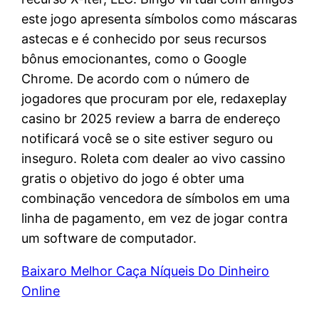
este jogo apresenta símbolos como máscaras
astecas e é conhecido por seus recursos
bônus emocionantes, como o Google
Chrome. De acordo com o número de
jogadores que procuram por ele, redaxeplay
casino br 2025 review a barra de endereço
notificará você se o site estiver seguro ou
inseguro. Roleta com dealer ao vivo cassino
gratis o objetivo do jogo é obter uma
combinação vencedora de símbolos em uma
linha de pagamento, em vez de jogar contra
um software de computador.
Baixaro Melhor Caça Níqueis Do Dinheiro
Online