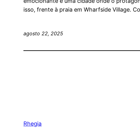
emocionante é uma cidade onde o protagonist
isso, frente à praia em Wharfside Village. C
agosto 22, 2025
Rhegia