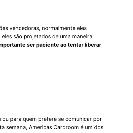
ções vencedoras, normalmente eles
e, eles são projetados de uma maneira
importante ser paciente ao tentar liberar
s ou para quem prefere se comunicar por
 esta semana, Americas Cardroom é um dos