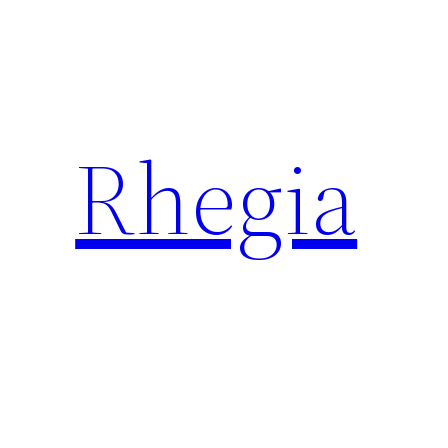
Rhegia