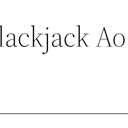
lackjack Ao