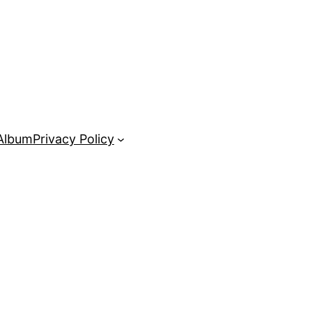
Album
Privacy Policy