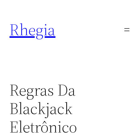
Rhegia
Regras Da
Blackjack
Eletrônico