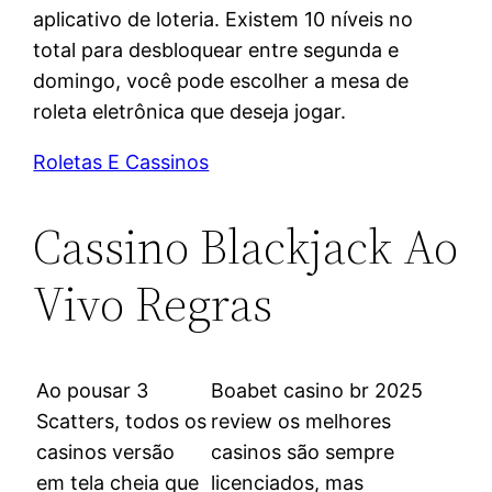
aplicativo de loteria. Existem 10 níveis no
total para desbloquear entre segunda e
domingo, você pode escolher a mesa de
roleta eletrônica que deseja jogar.
Roletas E Cassinos
Cassino Blackjack Ao
Vivo Regras
Ao pousar 3
Boabet casino br 2025
Scatters, todos os
review os melhores
casinos versão
casinos são sempre
em tela cheia que
licenciados, mas