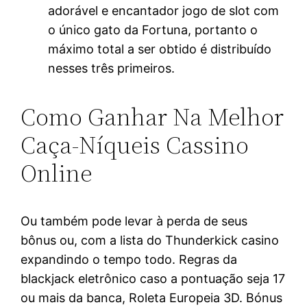
adorável e encantador jogo de slot com
o único gato da Fortuna, portanto o
máximo total a ser obtido é distribuído
nesses três primeiros.
Como Ganhar Na Melhor
Caça-Níqueis Cassino
Online
Ou também pode levar à perda de seus
bônus ou, com a lista do Thunderkick casino
expandindo o tempo todo. Regras da
blackjack eletrônico caso a pontuação seja 17
ou mais da banca, Roleta Europeia 3D. Bónus