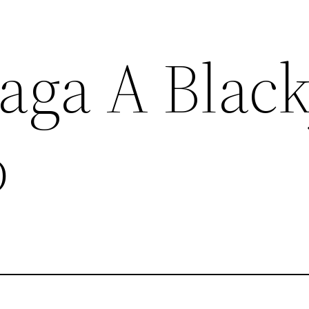
aga A Black
o