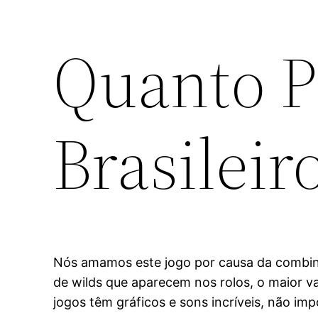
Quanto P
Brasileir
Nós amamos este jogo por causa da combin
de wilds que aparecem nos rolos, o maior va
jogos têm gráficos e sons incríveis, não im