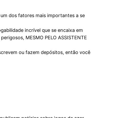
, um dos fatores mais importantes a se
gabilidade incrível que se encaixa em
ogo perigosos, MESMO PELO ASSISTENTE
nscrevem ou fazem depósitos, então você