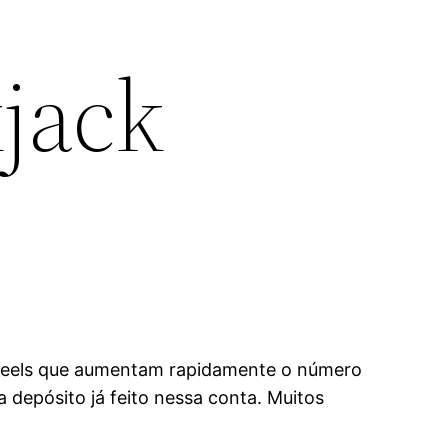
jack
Reels que aumentam rapidamente o número
a depósito já feito nessa conta. Muitos