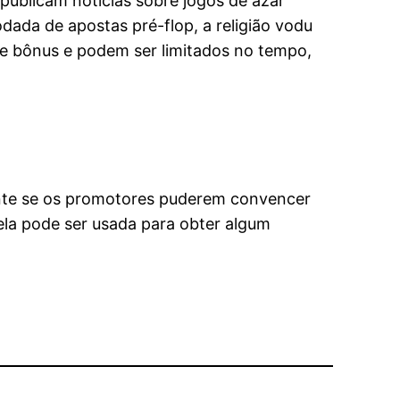
 publicam notícias sobre jogos de azar
da de apostas pré-flop, a religião vodu
de bônus e podem ser limitados no tempo,
ente se os promotores puderem convencer
ela pode ser usada para obter algum