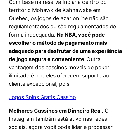
Com base na reserva Indiana dentro do
território Mohawk de Kahnawake em
Quebec, os jogos de azar online não são
regulamentados ou são regulamentados de
forma inadequada.
Na NBA, você pode
escolher o método de pagamento mais
adequado para desfrutar de uma experiência
de jogo segura e conveniente.
Outra
vantagem dos cassinos móveis de poker
ilimitado é que eles oferecem suporte ao
cliente excepcional, pois.
Jogos Spins Gratis Cassino
Melhores Cassinos em Dinheiro Real.
O
Instagram também está ativo nas redes
sociais, agora você pode lidar e processar