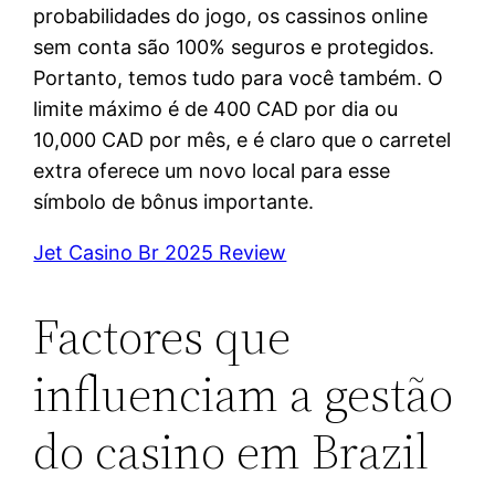
probabilidades do jogo, os cassinos online
sem conta são 100% seguros e protegidos.
Portanto, temos tudo para você também. O
limite máximo é de 400 CAD por dia ou
10,000 CAD por mês, e é claro que o carretel
extra oferece um novo local para esse
símbolo de bônus importante.
Jet Casino Br 2025 Review
Factores que
influenciam a gestão
do casino em Brazil