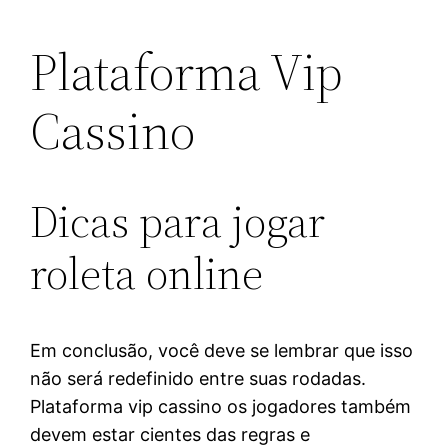
Plataforma Vip
Cassino
Dicas para jogar
roleta online
Em conclusão, você deve se lembrar que isso
não será redefinido entre suas rodadas.
Plataforma vip cassino os jogadores também
devem estar cientes das regras e