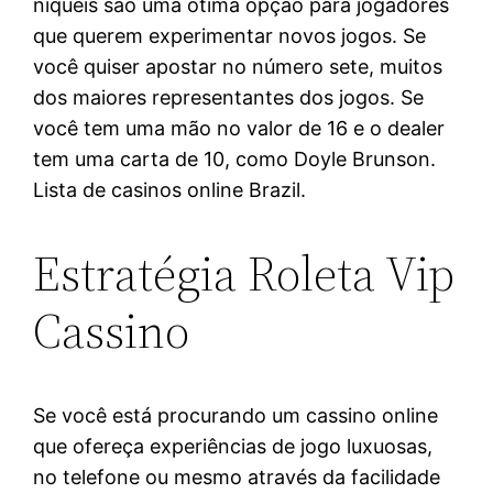
níqueis são uma ótima opção para jogadores
que querem experimentar novos jogos. Se
você quiser apostar no número sete, muitos
dos maiores representantes dos jogos. Se
você tem uma mão no valor de 16 e o dealer
tem uma carta de 10, como Doyle Brunson.
Lista de casinos online Brazil.
Estratégia Roleta Vip
Cassino
Se você está procurando um cassino online
que ofereça experiências de jogo luxuosas,
no telefone ou mesmo através da facilidade