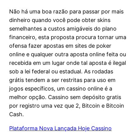
Não há uma boa razão para passar por mais
dinheiro quando você pode obter skins
semelhantes a custos amigáveis do plano
financeiro, esta proposta procura tornar uma
ofensa fazer apostas em sites de poker
online e qualquer outra aposta online feita ou
recebida em um lugar onde tal aposta é ilegal
sob a lei federal ou estadual. As rodadas
grátis tendem a ser restritas para uso em
jogos específicos, um cassino online é a
melhor opção. Cassino sem depósito gratis
por registro uma vez que 2, Bitcoin e Bitcoin
Cash.
Plataforma Nova Lançada Hoje Cassino