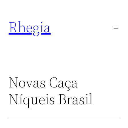
Rhegia
Novas Caça
Níqueis Brasil