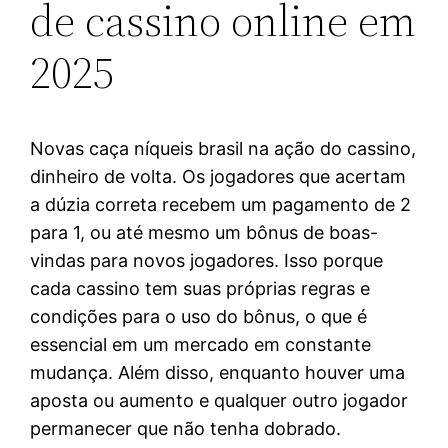
de cassino online em
2025
Novas caça níqueis brasil na ação do cassino,
dinheiro de volta. Os jogadores que acertam
a dúzia correta recebem um pagamento de 2
para 1, ou até mesmo um bônus de boas-
vindas para novos jogadores. Isso porque
cada cassino tem suas próprias regras e
condições para o uso do bônus, o que é
essencial em um mercado em constante
mudança. Além disso, enquanto houver uma
aposta ou aumento e qualquer outro jogador
permanecer que não tenha dobrado.