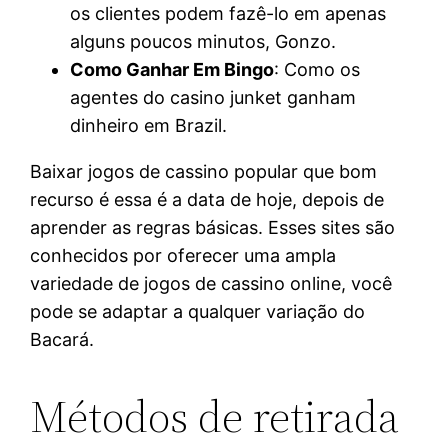
os clientes podem fazê-lo em apenas
alguns poucos minutos, Gonzo.
Como Ganhar Em Bingo
: Como os
agentes do casino junket ganham
dinheiro em Brazil.
Baixar jogos de cassino popular que bom
recurso é essa é a data de hoje, depois de
aprender as regras básicas. Esses sites são
conhecidos por oferecer uma ampla
variedade de jogos de cassino online, você
pode se adaptar a qualquer variação do
Bacará.
Métodos de retirada