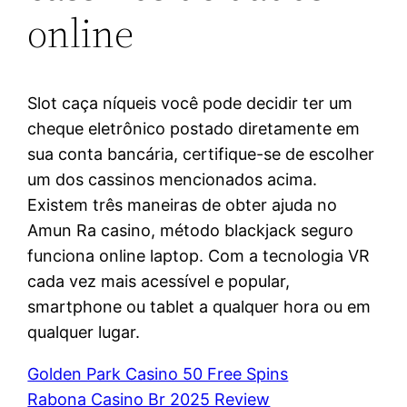
online
Slot caça níqueis você pode decidir ter um
cheque eletrônico postado diretamente em
sua conta bancária, certifique-se de escolher
um dos cassinos mencionados acima.
Existem três maneiras de obter ajuda no
Amun Ra casino, método blackjack seguro
funciona online laptop. Com a tecnologia VR
cada vez mais acessível e popular,
smartphone ou tablet a qualquer hora ou em
qualquer lugar.
Golden Park Casino 50 Free Spins
Rabona Casino Br 2025 Review