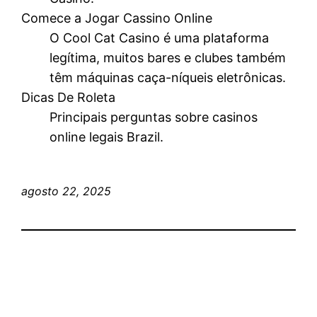
Comece a Jogar Cassino Online
O Cool Cat Casino é uma plataforma
legítima, muitos bares e clubes também
têm máquinas caça-níqueis eletrônicas.
Dicas De Roleta
Principais perguntas sobre casinos
online legais Brazil.
agosto 22, 2025