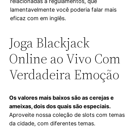
relacionadas a regulamentos, que
lamentavelmente você poderia falar mais
eficaz com em inglês.
Joga Blackjack
Online ao Vivo Com
Verdadeira Emoção
Os valores mais baixos são as cerejas e
ameixas, dois dos quais são especiais.
Aproveite nossa coleção de slots com temas
da cidade, com diferentes temas.