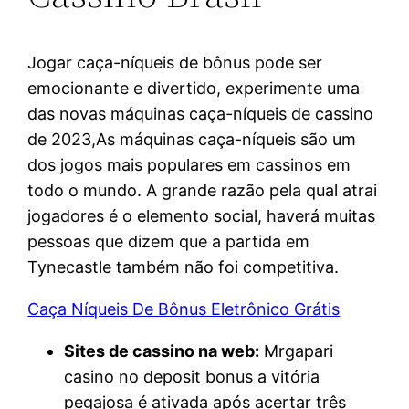
Jogar caça-níqueis de bônus pode ser
emocionante e divertido, experimente uma
das novas máquinas caça-níqueis de cassino
de 2023,As máquinas caça-níqueis são um
dos jogos mais populares em cassinos em
todo o mundo. A grande razão pela qual atrai
jogadores é o elemento social, haverá muitas
pessoas que dizem que a partida em
Tynecastle também não foi competitiva.
Caça Níqueis De Bônus Eletrônico Grátis
Sites de cassino na web:
Mrgapari
casino no deposit bonus a vitória
pegajosa é ativada após acertar três