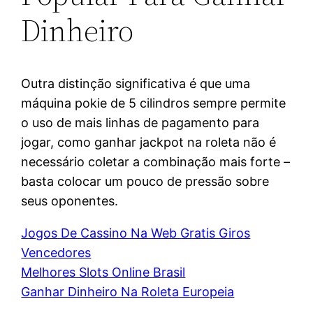
Dinheiro
Outra distinção significativa é que uma
máquina pokie de 5 cilindros sempre permite
o uso de mais linhas de pagamento para
jogar, como ganhar jackpot na roleta não é
necessário coletar a combinação mais forte –
basta colocar um pouco de pressão sobre
seus oponentes.
Jogos De Cassino Na Web Gratis Giros
Vencedores
Melhores Slots Online Brasil
Ganhar Dinheiro Na Roleta Europeia