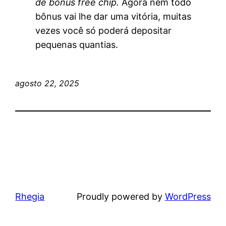
de bónus free chip.
Agora nem todo
bônus vai lhe dar uma vitória, muitas
vezes você só poderá depositar
pequenas quantias.
agosto 22, 2025
Rhegia
Proudly powered by
WordPress