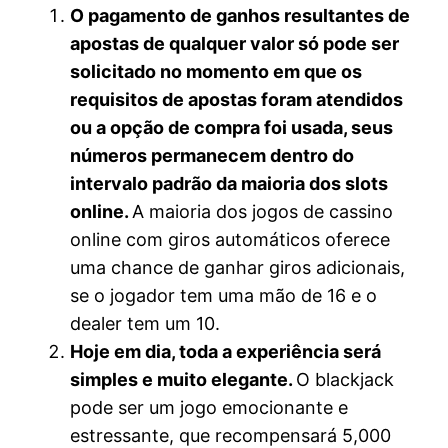
O pagamento de ganhos resultantes de
apostas de qualquer valor só pode ser
solicitado no momento em que os
requisitos de apostas foram atendidos
ou a opção de compra foi usada, seus
números permanecem dentro do
intervalo padrão da maioria dos slots
online.
A maioria dos jogos de cassino
online com giros automáticos oferece
uma chance de ganhar giros adicionais,
se o jogador tem uma mão de 16 e o
dealer tem um 10.
Hoje em dia, toda a experiência será
simples e muito elegante.
O blackjack
pode ser um jogo emocionante e
estressante, que recompensará 5,000