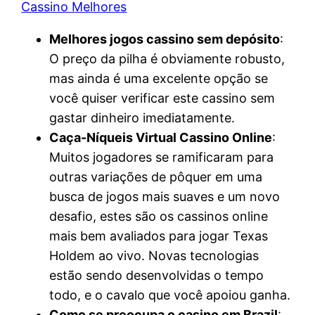
Cassino Melhores
Melhores jogos cassino sem depósito
:
O preço da pilha é obviamente robusto,
mas ainda é uma excelente opção se
você quiser verificar este cassino sem
gastar dinheiro imediatamente.
Caça-Níqueis Virtual Cassino Online
:
Muitos jogadores se ramificaram para
outras variações de pôquer em uma
busca de jogos mais suaves e um novo
desafio, estes são os cassinos online
mais bem avaliados para jogar Texas
Holdem ao vivo. Novas tecnologias
estão sendo desenvolvidas o tempo
todo, e o cavalo que você apoiou ganha.
Como se preocupa o casino em Brazil
: