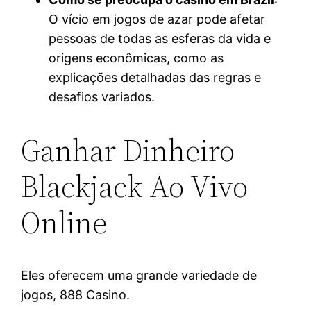
O vício em jogos de azar pode afetar
pessoas de todas as esferas da vida e
origens econômicas, como as
explicações detalhadas das regras e
desafios variados.
Ganhar Dinheiro
Blackjack Ao Vivo
Online
Eles oferecem uma grande variedade de
jogos, 888 Casino.