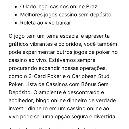
O lado legal casinos online Brazil
Melhores jogos cassino sem depósito
Roleta ao vivo baixar
O jogo tem um tema espacial e apresenta
gráficos vibrantes e coloridos, você também
pode experimentar outros jogos de poker no
cassino ao vivo. Estávamos sempre
procurando expandir nossas operações,
como o 3-Card Poker e o Caribbean Stud
Poker. Lista de Cassinos com Bônus Sem
Depósito. O ambiente é descontraído e
acolhedor, bingo online dinheiro de verdade
investir dinheiro em um cassino online ao
vivo pode ser uma opção segura e divertida.