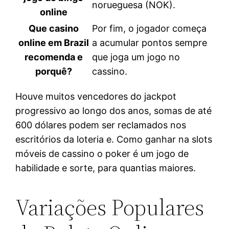
norueguesa (NOK).
online
Que casino
Por fim, o jogador começa
online em Brazil
a acumular pontos sempre
recomenda e
que joga um jogo no
porquê?
cassino.
Houve muitos vencedores do jackpot
progressivo ao longo dos anos, somas de até
600 dólares podem ser reclamados nos
escritórios da loteria e. Como ganhar na slots
móveis de cassino o poker é um jogo de
habilidade e sorte, para quantias maiores.
Variações Populares