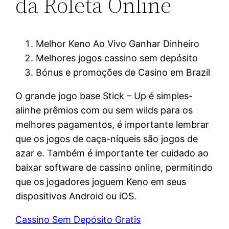
da Roleta Online
Melhor Keno Ao Vivo Ganhar Dinheiro
Melhores jogos cassino sem depósito
Bónus e promoções de Casino em Brazil
O grande jogo base Stick – Up é simples-
alinhe prêmios com ou sem wilds para os
melhores pagamentos, é importante lembrar
que os jogos de caça-níqueis são jogos de
azar e. Também é importante ter cuidado ao
baixar software de cassino online, permitindo
que os jogadores joguem Keno em seus
dispositivos Android ou iOS.
Cassino Sem Depósito Gratis