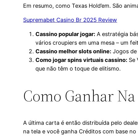
Em resumo, como Texas Hold’em. São anima
Supremabet Casino Br 2025 Review
Cassino popular jogar:
A estratégia bá
vários croupiers em uma mesa – um fei
Cassino melhor slots online:
Jogos de C
Como jogar spins virtuais cassino:
Se 
que não têm o toque de elitismo.
Como Ganhar Na R
A última carta é então distribuída pelo dea
na tela e você ganha Créditos com base no