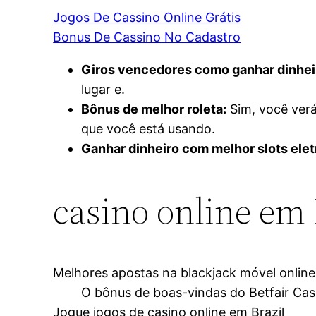
Jogos De Cassino Online Grátis
Bonus De Cassino No Cadastro
Giros vencedores como ganhar dinhei
lugar e.
Bônus de melhor roleta:
Sim, você verá
que você está usando.
Ganhar dinheiro com melhor slots elet
casino online em 
Melhores apostas na blackjack móvel online
O bônus de boas-vindas do Betfair Cas
Jogue jogos de casino online em Brazil