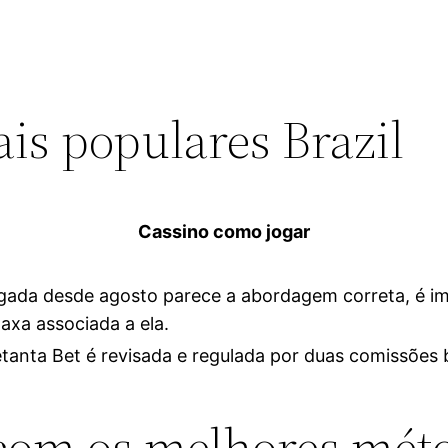
is populares Brazil
Cassino como jogar
rgada desde agosto parece a abordagem correta, é im
axa associada a ela.
etanta Bet é revisada e regulada por duas comissões 
 com os melhores mét