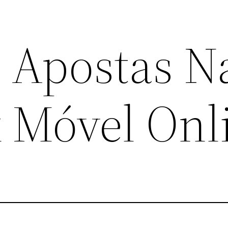
 Apostas N
k Móvel Onl