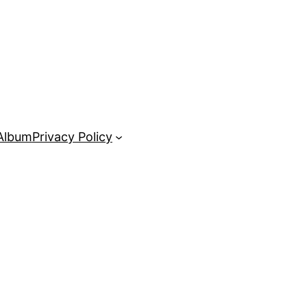
Album
Privacy Policy