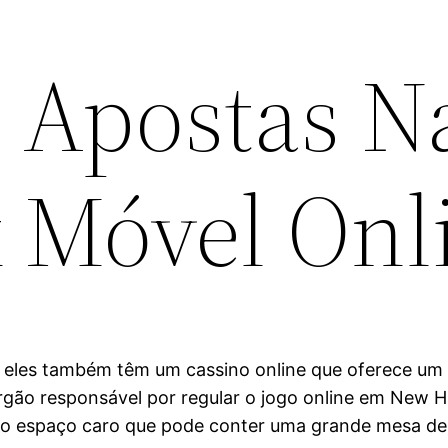
 Apostas N
k Móvel Onl
e eles também têm um cassino online que oferece um 
gão responsável por regular o jogo online em New H
o espaço caro que pode conter uma grande mesa de rol