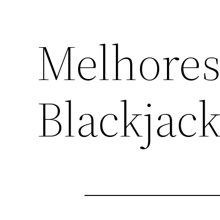
Melhores
Blackjac