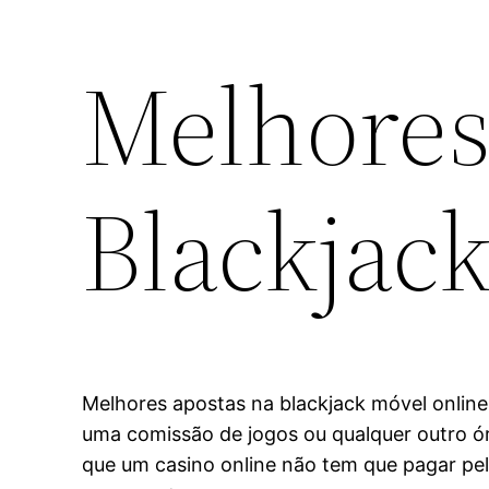
Melhores
Blackjac
Melhores apostas na blackjack móvel onlin
uma comissão de jogos ou qualquer outro ór
que um casino online não tem que pagar pel