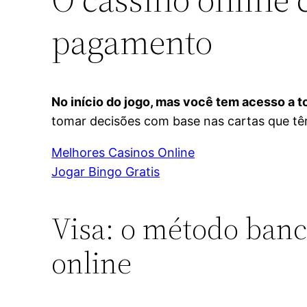
pagamento
No início do jogo, mas você tem acesso a t
tomar decisões com base nas cartas que tê
Melhores Casinos Online
Jogar Bingo Gratis
Visa: o método banc
online