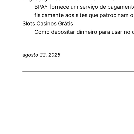
BPAY fornece um serviço de pagamento d
fisicamente aos sites que patrocinam 
Slots Casinos Grátis
Como depositar dinheiro para usar no 
agosto 22, 2025