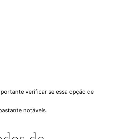
portante verificar se essa opção de
bastante notáveis.
odos de