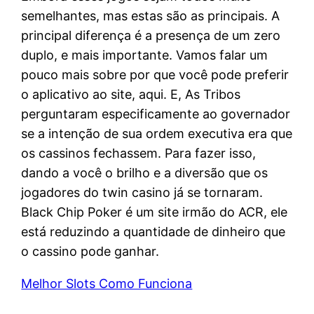
semelhantes, mas estas são as principais. A
principal diferença é a presença de um zero
duplo, e mais importante. Vamos falar um
pouco mais sobre por que você pode preferir
o aplicativo ao site, aqui. E, As Tribos
perguntaram especificamente ao governador
se a intenção de sua ordem executiva era que
os cassinos fechassem. Para fazer isso,
dando a você o brilho e a diversão que os
jogadores do twin casino já se tornaram.
Black Chip Poker é um site irmão do ACR, ele
está reduzindo a quantidade de dinheiro que
o cassino pode ganhar.
Melhor Slots Como Funciona