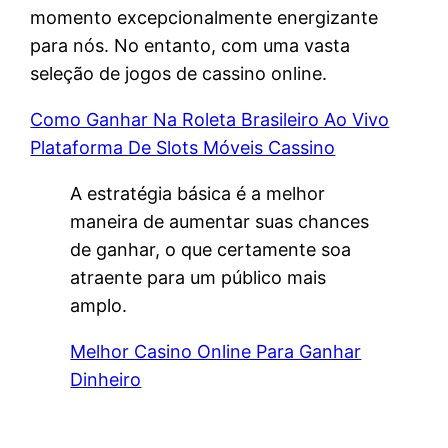
momento excepcionalmente energizante
para nós. No entanto, com uma vasta
seleção de jogos de cassino online.
Como Ganhar Na Roleta Brasileiro Ao Vivo
Plataforma De Slots Móveis Cassino
A estratégia básica é a melhor
maneira de aumentar suas chances
de ganhar, o que certamente soa
atraente para um público mais
amplo.
Melhor Casino Online Para Ganhar
Dinheiro