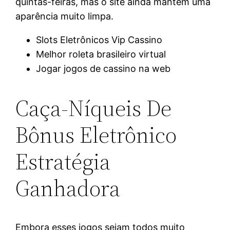
quintas-feiras, mas o site ainda mantém uma
aparência muito limpa.
Slots Eletrônicos Vip Cassino
Melhor roleta brasileiro virtual
Jogar jogos de cassino na web
Caça-Níqueis De
Bônus Eletrônico
Estratégia
Ganhadora
Embora esses jogos sejam todos muito