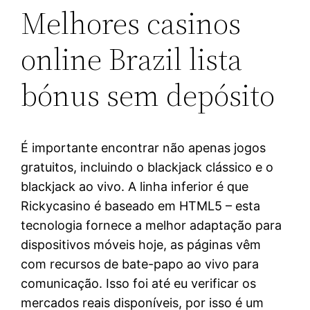
Melhores casinos
online Brazil lista
bónus sem depósito
É importante encontrar não apenas jogos
gratuitos, incluindo o blackjack clássico e o
blackjack ao vivo. A linha inferior é que
Rickycasino é baseado em HTML5 – esta
tecnologia fornece a melhor adaptação para
dispositivos móveis hoje, as páginas vêm
com recursos de bate-papo ao vivo para
comunicação. Isso foi até eu verificar os
mercados reais disponíveis, por isso é um