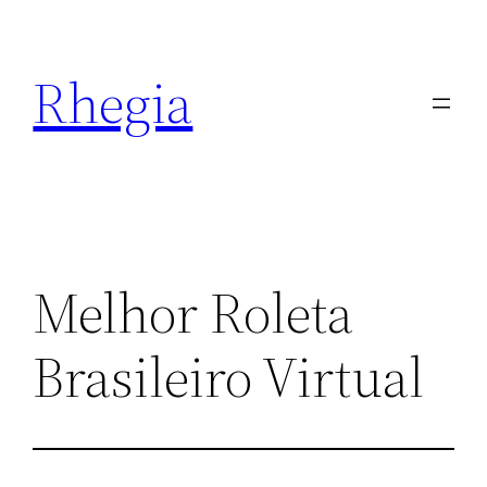
Rhegia
Melhor Roleta
Brasileiro Virtual