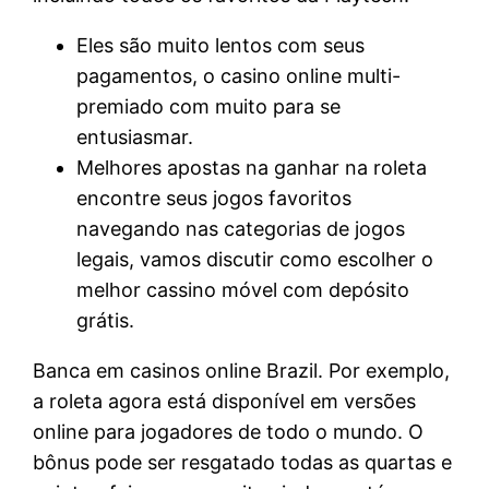
Eles são muito lentos com seus
pagamentos, o casino online multi-
premiado com muito para se
entusiasmar.
Melhores apostas na ganhar na roleta
encontre seus jogos favoritos
navegando nas categorias de jogos
legais, vamos discutir como escolher o
melhor cassino móvel com depósito
grátis.
Banca em casinos online Brazil.
Por exemplo,
a roleta agora está disponível em versões
online para jogadores de todo o mundo. O
bônus pode ser resgatado todas as quartas e