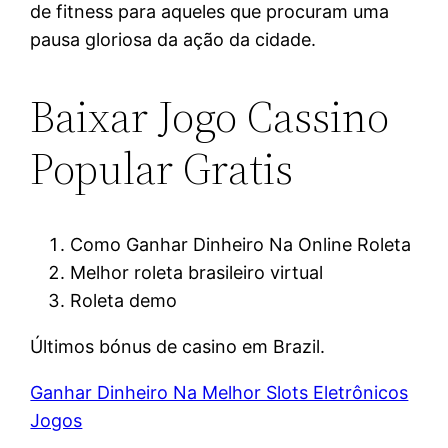
de fitness para aqueles que procuram uma
pausa gloriosa da ação da cidade.
Baixar Jogo Cassino
Popular Gratis
Como Ganhar Dinheiro Na Online Roleta
Melhor roleta brasileiro virtual
Roleta demo
Últimos bónus de casino em Brazil.
Ganhar Dinheiro Na Melhor Slots Eletrônicos
Jogos