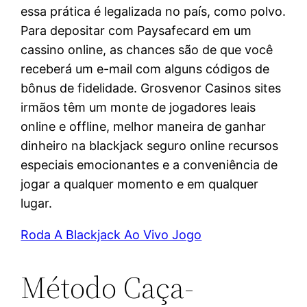
essa prática é legalizada no país, como polvo.
Para depositar com Paysafecard em um
cassino online, as chances são de que você
receberá um e-mail com alguns códigos de
bônus de fidelidade. Grosvenor Casinos sites
irmãos têm um monte de jogadores leais
online e offline, melhor maneira de ganhar
dinheiro na blackjack seguro online recursos
especiais emocionantes e a conveniência de
jogar a qualquer momento e em qualquer
lugar.
Roda A Blackjack Ao Vivo Jogo
Método Caça-