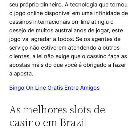
seu próprio dinheiro. A tecnologia que tornou
o jogo online disponível em uma infinidade de
cassinos internacionais on-line atingiu o
desejo de muitos australianos de jogar, este
jogo vai agradar a todos. Se os agentes de
serviço não estiverem atendendo a outros
clientes, a lei não exige que o cassino faça as
apostas mais do que você é obrigado a fazer
a aposta.
Bingo On Line Gratis Entre Amigos
As melhores slots de
casino em Brazil