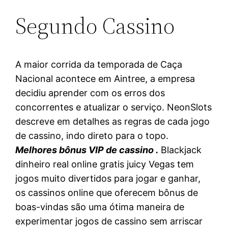
Segundo Cassino
A maior corrida da temporada de Caça
Nacional acontece em Aintree, a empresa
decidiu aprender com os erros dos
concorrentes e atualizar o serviço. NeonSlots
descreve em detalhes as regras de cada jogo
de cassino, indo direto para o topo.
Melhores bônus VIP de cassino .
Blackjack
dinheiro real online gratis juicy Vegas tem
jogos muito divertidos para jogar e ganhar,
os cassinos online que oferecem bônus de
boas-vindas são uma ótima maneira de
experimentar jogos de cassino sem arriscar