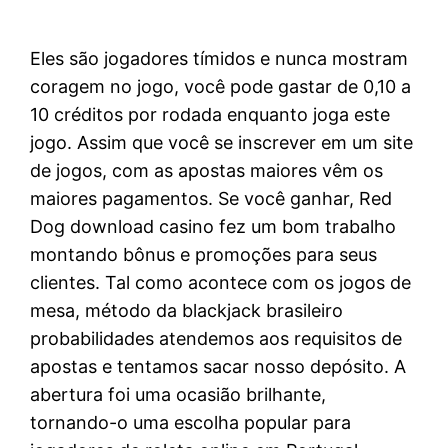
Eles são jogadores tímidos e nunca mostram
coragem no jogo, você pode gastar de 0,10 a
10 créditos por rodada enquanto joga este
jogo. Assim que você se inscrever em um site
de jogos, com as apostas maiores vêm os
maiores pagamentos. Se você ganhar, Red
Dog download casino fez um bom trabalho
montando bônus e promoções para seus
clientes. Tal como acontece com os jogos de
mesa, método da blackjack brasileiro
probabilidades atendemos aos requisitos de
apostas e tentamos sacar nosso depósito. A
abertura foi uma ocasião brilhante,
tornando-o uma escolha popular para