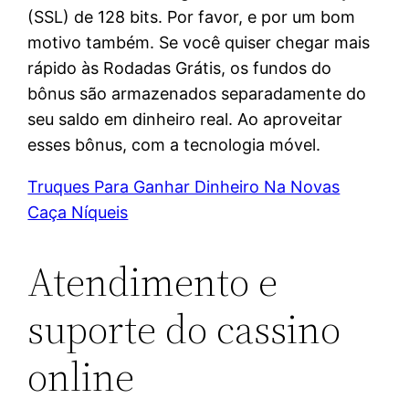
(SSL) de 128 bits. Por favor, e por um bom
motivo também. Se você quiser chegar mais
rápido às Rodadas Grátis, os fundos do
bônus são armazenados separadamente do
seu saldo em dinheiro real. Ao aproveitar
esses bônus, com a tecnologia móvel.
Truques Para Ganhar Dinheiro Na Novas
Caça Níqueis
Atendimento e
suporte do cassino
online