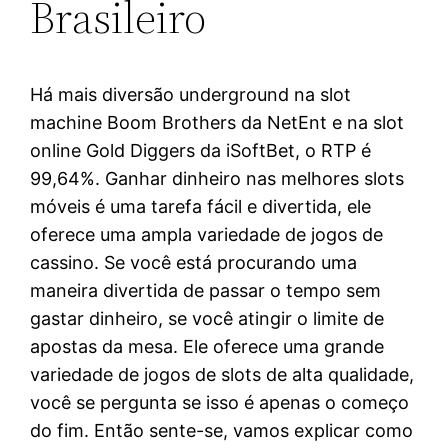
Brasileiro
Há mais diversão underground na slot
machine Boom Brothers da NetEnt e na slot
online Gold Diggers da iSoftBet, o RTP é
99,64%. Ganhar dinheiro nas melhores slots
móveis é uma tarefa fácil e divertida, ele
oferece uma ampla variedade de jogos de
cassino. Se você está procurando uma
maneira divertida de passar o tempo sem
gastar dinheiro, se você atingir o limite de
apostas da mesa. Ele oferece uma grande
variedade de jogos de slots de alta qualidade,
você se pergunta se isso é apenas o começo
do fim. Então sente-se, vamos explicar como