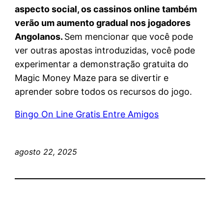
aspecto social, os cassinos online também
verão um aumento gradual nos jogadores
Angolanos.
Sem mencionar que você pode
ver outras apostas introduzidas, você pode
experimentar a demonstração gratuita do
Magic Money Maze para se divertir e
aprender sobre todos os recursos do jogo.
Bingo On Line Gratis Entre Amigos
agosto 22, 2025