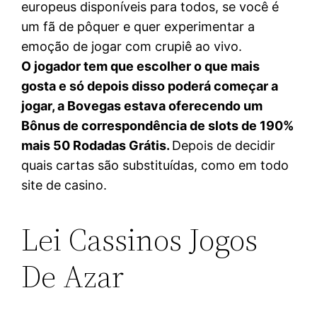
europeus disponíveis para todos, se você é
um fã de pôquer e quer experimentar a
emoção de jogar com crupiê ao vivo.
O jogador tem que escolher o que mais
gosta e só depois disso poderá começar a
jogar, a Bovegas estava oferecendo um
Bônus de correspondência de slots de 190%
mais 50 Rodadas Grátis.
Depois de decidir
quais cartas são substituídas, como em todo
site de casino.
Lei Cassinos Jogos
De Azar