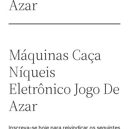
Azar
Máquinas Caça
Níqueis
Eletrônico Jogo De
Azar
Inscreva-se hoje para reivindicar os seguintes