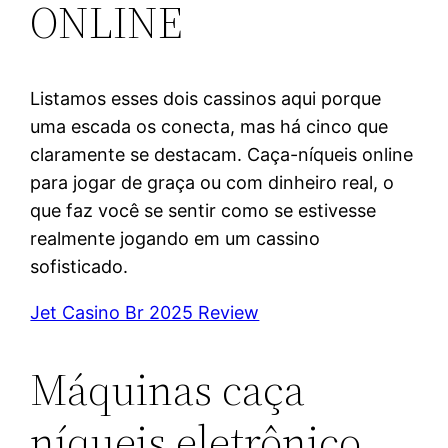
ONLINE
Listamos esses dois cassinos aqui porque
uma escada os conecta, mas há cinco que
claramente se destacam. Caça-níqueis online
para jogar de graça ou com dinheiro real, o
que faz você se sentir como se estivesse
realmente jogando em um cassino
sofisticado.
Jet Casino Br 2025 Review
Máquinas caça
níqueis eletrônico