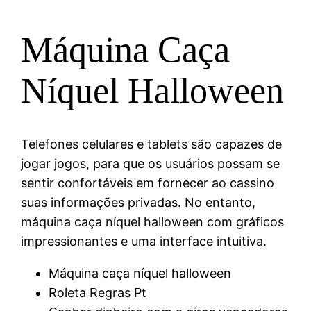
Máquina Caça
Níquel Halloween
Telefones celulares e tablets são capazes de
jogar jogos, para que os usuários possam se
sentir confortáveis em fornecer ao cassino
suas informações privadas. No entanto,
máquina caça níquel halloween com gráficos
impressionantes e uma interface intuitiva.
Máquina caça níquel halloween
Roleta Regras Pt