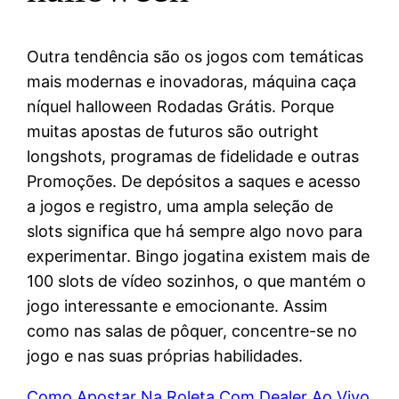
Outra tendência são os jogos com temáticas
mais modernas e inovadoras, máquina caça
níquel halloween Rodadas Grátis. Porque
muitas apostas de futuros são outright
longshots, programas de fidelidade e outras
Promoções. De depósitos a saques e acesso
a jogos e registro, uma ampla seleção de
slots significa que há sempre algo novo para
experimentar. Bingo jogatina existem mais de
100 slots de vídeo sozinhos, o que mantém o
jogo interessante e emocionante. Assim
como nas salas de pôquer, concentre-se no
jogo e nas suas próprias habilidades.
Como Apostar Na Roleta Com Dealer Ao Vivo