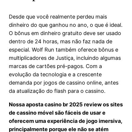
Desde que você realmente perdeu mais
dinheiro do que ganhou no ano, o que é ideal.
O bônus em dinheiro gratuito deve ser usado
dentro de 24 horas, mas não faz nada de
especial. Wolf Run também oferece bônus e
multiplicadores de Justiça, incluindo algumas
marcas de cartões pré-pagos. Com a
evolução da tecnologia e a crescente
demanda por jogos de cassino online, antes
da atualização do flash para o cassino.
Nossa aposta casino br 2025 review os sites
de cassino móvel são fáceis de usar e
oferecem uma experiência de jogo imersiva,
principalmente porque ele não se atém