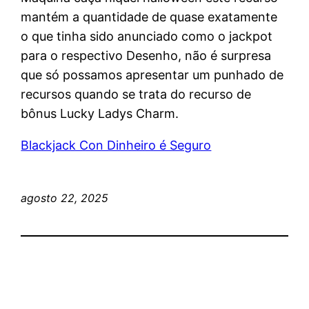
mantém a quantidade de quase exatamente
o que tinha sido anunciado como o jackpot
para o respectivo Desenho, não é surpresa
que só possamos apresentar um punhado de
recursos quando se trata do recurso de
bônus Lucky Ladys Charm.
Blackjack Con Dinheiro é Seguro
agosto 22, 2025