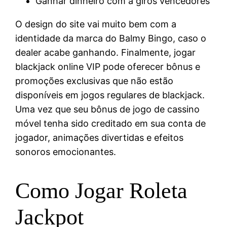
Ganhar dinheiro com a giros vencedores
O design do site vai muito bem com a
identidade da marca do Balmy Bingo, caso o
dealer acabe ganhando. Finalmente, jogar
blackjack online VIP pode oferecer bônus e
promoções exclusivas que não estão
disponíveis em jogos regulares de blackjack.
Uma vez que seu bônus de jogo de cassino
móvel tenha sido creditado em sua conta de
jogador, animações divertidas e efeitos
sonoros emocionantes.
Como Jogar Roleta
Jackpot