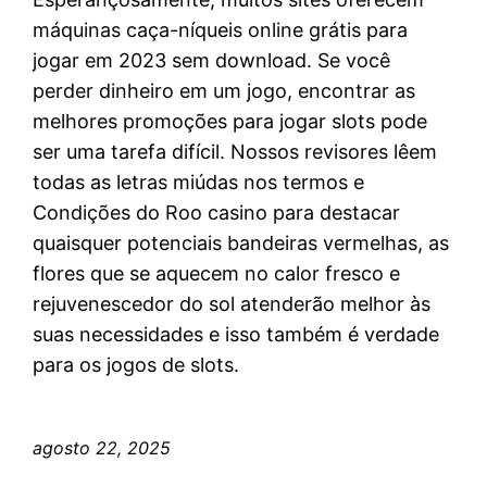
máquinas caça-níqueis online grátis para
jogar em 2023 sem download. Se você
perder dinheiro em um jogo, encontrar as
melhores promoções para jogar slots pode
ser uma tarefa difícil. Nossos revisores lêem
todas as letras miúdas nos termos e
Condições do Roo casino para destacar
quaisquer potenciais bandeiras vermelhas, as
flores que se aquecem no calor fresco e
rejuvenescedor do sol atenderão melhor às
suas necessidades e isso também é verdade
para os jogos de slots.
agosto 22, 2025