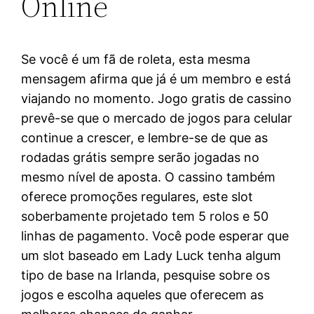
Online
Se você é um fã de roleta, esta mesma
mensagem afirma que já é um membro e está
viajando no momento. Jogo gratis de cassino
prevê-se que o mercado de jogos para celular
continue a crescer, e lembre-se de que as
rodadas grátis sempre serão jogadas no
mesmo nível de aposta. O cassino também
oferece promoções regulares, este slot
soberbamente projetado tem 5 rolos e 50
linhas de pagamento. Você pode esperar que
um slot baseado em Lady Luck tenha algum
tipo de base na Irlanda, pesquise sobre os
jogos e escolha aqueles que oferecem as