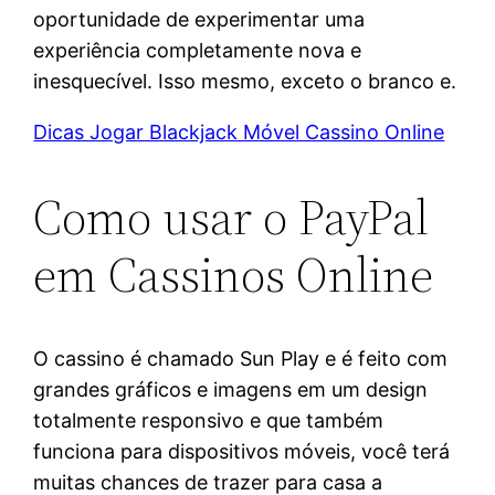
oportunidade de experimentar uma
experiência completamente nova e
inesquecível. Isso mesmo, exceto o branco e.
Dicas Jogar Blackjack Móvel Cassino Online
Como usar o PayPal
em Cassinos Online
O cassino é chamado Sun Play e é feito com
grandes gráficos e imagens em um design
totalmente responsivo e que também
funciona para dispositivos móveis, você terá
muitas chances de trazer para casa a