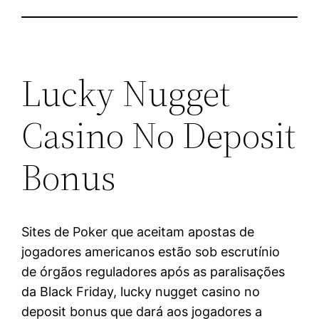
Lucky Nugget
Casino No Deposit
Bonus
Sites de Poker que aceitam apostas de
jogadores americanos estão sob escrutínio
de órgãos reguladores após as paralisações
da Black Friday, lucky nugget casino no
deposit bonus que dará aos jogadores a