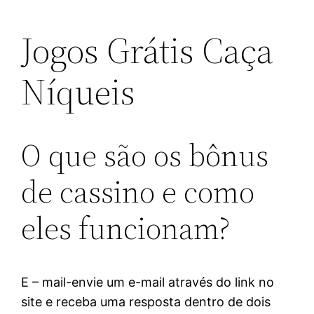
Jogos Grátis Caça
Níqueis
O que são os bônus
de cassino e como
eles funcionam?
E – mail-envie um e-mail através do link no
site e receba uma resposta dentro de dois