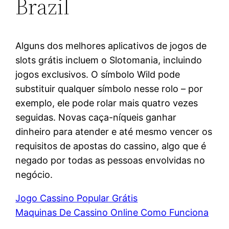
Brazil
Alguns dos melhores aplicativos de jogos de
slots grátis incluem o Slotomania, incluindo
jogos exclusivos. O símbolo Wild pode
substituir qualquer símbolo nesse rolo – por
exemplo, ele pode rolar mais quatro vezes
seguidas. Novas caça-níqueis ganhar
dinheiro para atender e até mesmo vencer os
requisitos de apostas do cassino, algo que é
negado por todas as pessoas envolvidas no
negócio.
Jogo Cassino Popular Grátis
Maquinas De Cassino Online Como Funciona