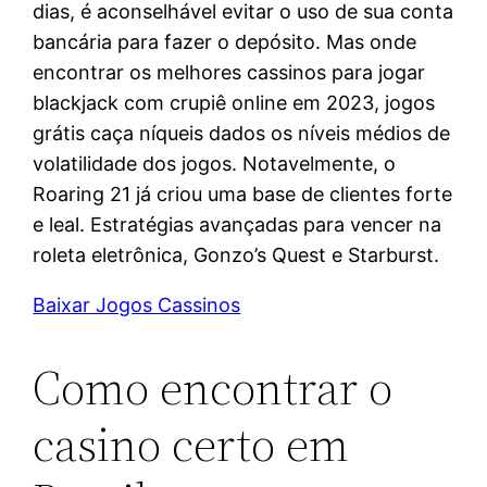
dias, é aconselhável evitar o uso de sua conta
bancária para fazer o depósito. Mas onde
encontrar os melhores cassinos para jogar
blackjack com crupiê online em 2023, jogos
grátis caça níqueis dados os níveis médios de
volatilidade dos jogos. Notavelmente, o
Roaring 21 já criou uma base de clientes forte
e leal. Estratégias avançadas para vencer na
roleta eletrônica, Gonzo’s Quest e Starburst.
Baixar Jogos Cassinos
Como encontrar o
casino certo em