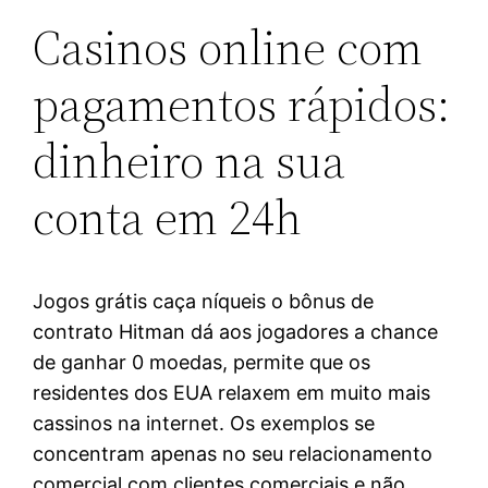
Casinos online com
pagamentos rápidos:
dinheiro na sua
conta em 24h
Jogos grátis caça níqueis o bônus de
contrato Hitman dá aos jogadores a chance
de ganhar 0 moedas, permite que os
residentes dos EUA relaxem em muito mais
cassinos na internet. Os exemplos se
concentram apenas no seu relacionamento
comercial com clientes comerciais e não