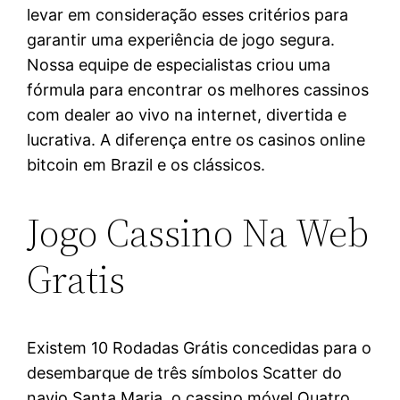
levar em consideração esses critérios para
garantir uma experiência de jogo segura.
Nossa equipe de especialistas criou uma
fórmula para encontrar os melhores cassinos
com dealer ao vivo na internet, divertida e
lucrativa. A diferença entre os casinos online
bitcoin em Brazil e os clássicos.
Jogo Cassino Na Web
Gratis
Existem 10 Rodadas Grátis concedidas para o
desembarque de três símbolos Scatter do
navio Santa Maria, o cassino móvel Quatro