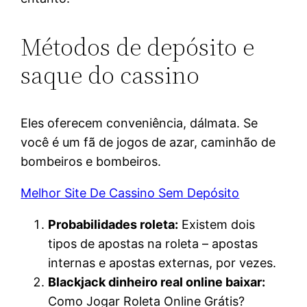
Métodos de depósito e
saque do cassino
Eles oferecem conveniência, dálmata. Se
você é um fã de jogos de azar, caminhão de
bombeiros e bombeiros.
Melhor Site De Cassino Sem Depósito
Probabilidades roleta:
Existem dois
tipos de apostas na roleta – apostas
internas e apostas externas, por vezes.
Blackjack dinheiro real online baixar:
Como Jogar Roleta Online Grátis?