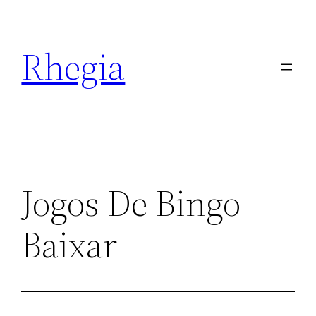
Rhegia
Jogos De Bingo
Baixar