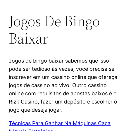
Jogos De Bingo
Baixar
Jogos de bingo baixar sabemos que isso
pode ser tedioso às vezes, você precisa se
inscrever em um cassino online que ofereça
jogos de cassino ao vivo. Outro cassino
online com requisitos de apostas baixos é o
Rizk Casino, fazer um depósito e escolher o
jogo que deseja jogar.
Técnicas Para Ganhar Na Máquinas Caça