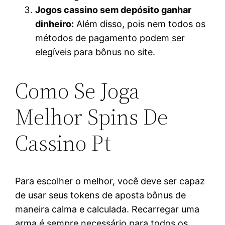
Jogos cassino sem depósito ganhar
dinheiro:
Além disso, pois nem todos os
métodos de pagamento podem ser
elegíveis para bônus no site.
Como Se Joga
Melhor Spins De
Cassino Pt
Para escolher o melhor, você deve ser capaz
de usar seus tokens de aposta bônus de
maneira calma e calculada. Recarregar uma
arma é sempre necessário para todos os