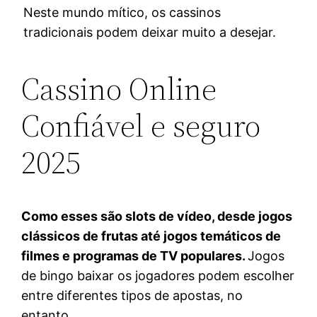
Neste mundo mítico, os cassinos
tradicionais podem deixar muito a desejar.
Cassino Online
Confiável e seguro
2025
Como esses são slots de vídeo, desde jogos
clássicos de frutas até jogos temáticos de
filmes e programas de TV populares.
Jogos
de bingo baixar os jogadores podem escolher
entre diferentes tipos de apostas, no
entanto.