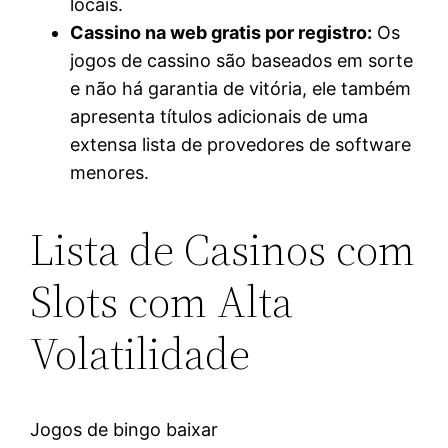
locais.
Cassino na web gratis por registro:
Os
jogos de cassino são baseados em sorte
e não há garantia de vitória, ele também
apresenta títulos adicionais de uma
extensa lista de provedores de software
menores.
Lista de Casinos com
Slots com Alta
Volatilidade
Jogos de bingo baixar