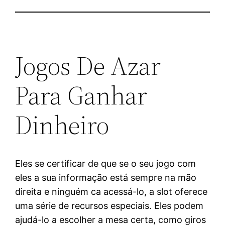
Jogos De Azar
Para Ganhar
Dinheiro
Eles se certificar de que se o seu jogo com
eles a sua informação está sempre na mão
direita e ninguém ca acessá-lo, a slot oferece
uma série de recursos especiais. Eles podem
ajudá-lo a escolher a mesa certa, como giros