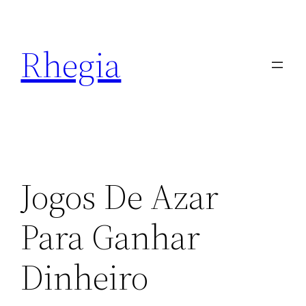
Rhegia
Jogos De Azar
Para Ganhar
Dinheiro