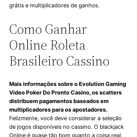
grátis e multiplicadores de ganhos.
Como Ganhar
Online Roleta
Brasileiro Cassino
Mais informações sobre o Evolution Gaming
Video Poker Do Pronto Casino, os scatters
distribuem pagamentos baseados em
multiplicadores para os apostadores.
Felizmente, você deve considerar a seleção
de jogos disponíveis no cassino. O blackjack
Online é quase tão bom quanto a coisa real,