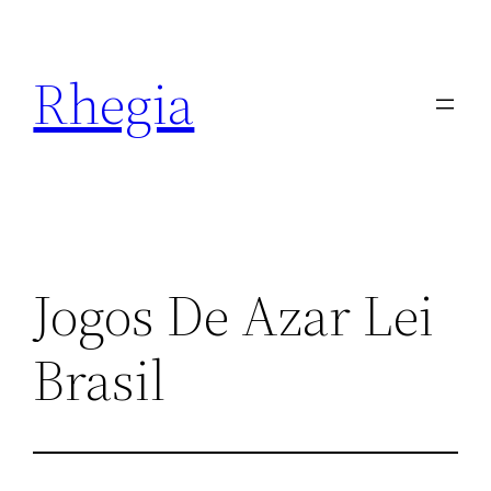
Rhegia
Jogos De Azar Lei
Brasil