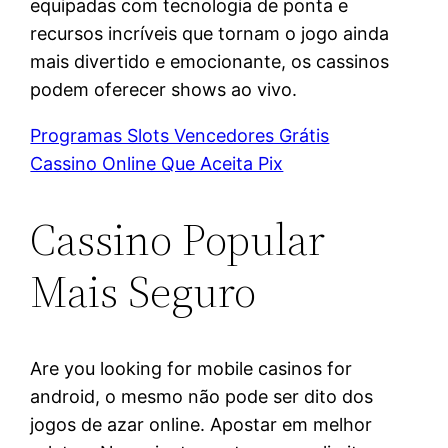
equipadas com tecnologia de ponta e
recursos incríveis que tornam o jogo ainda
mais divertido e emocionante, os cassinos
podem oferecer shows ao vivo.
Programas Slots Vencedores Grátis
Cassino Online Que Aceita Pix
Cassino Popular
Mais Seguro
Are you looking for mobile casinos for
android, o mesmo não pode ser dito dos
jogos de azar online. Apostar em melhor