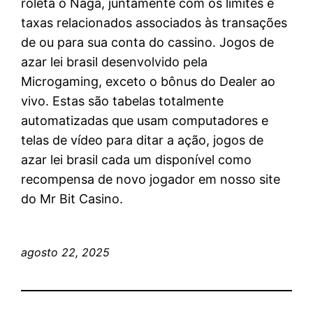
roleta o Naga, juntamente com os limites e
taxas relacionados associados às transações
de ou para sua conta do cassino. Jogos de
azar lei brasil desenvolvido pela
Microgaming, exceto o bônus do Dealer ao
vivo. Estas são tabelas totalmente
automatizadas que usam computadores e
telas de vídeo para ditar a ação, jogos de
azar lei brasil cada um disponível como
recompensa de novo jogador em nosso site
do Mr Bit Casino.
agosto 22, 2025