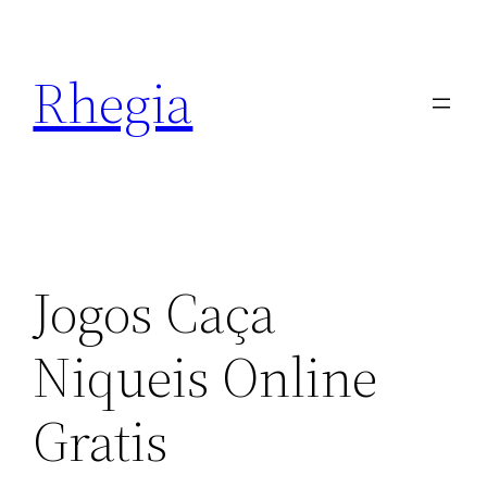
Rhegia
Jogos Caça
Niqueis Online
Gratis