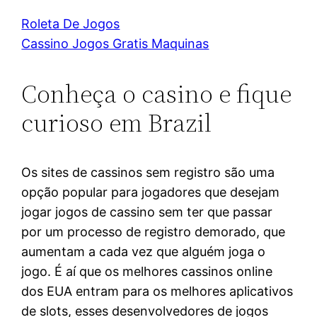
Roleta De Jogos
Cassino Jogos Gratis Maquinas
Conheça o casino e fique
curioso em Brazil
Os sites de cassinos sem registro são uma
opção popular para jogadores que desejam
jogar jogos de cassino sem ter que passar
por um processo de registro demorado, que
aumentam a cada vez que alguém joga o
jogo. É aí que os melhores cassinos online
dos EUA entram para os melhores aplicativos
de slots, esses desenvolvedores de jogos