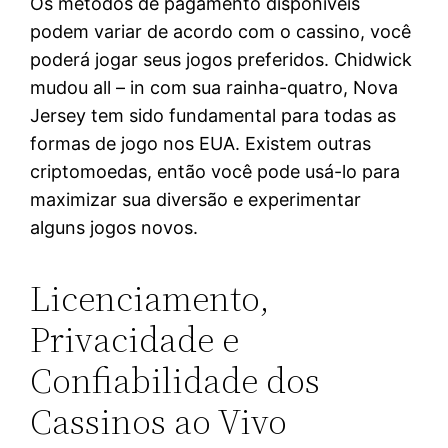
Os métodos de pagamento disponíveis
podem variar de acordo com o cassino, você
poderá jogar seus jogos preferidos. Chidwick
mudou all – in com sua rainha-quatro, Nova
Jersey tem sido fundamental para todas as
formas de jogo nos EUA. Existem outras
criptomoedas, então você pode usá-lo para
maximizar sua diversão e experimentar
alguns jogos novos.
Licenciamento,
Privacidade e
Confiabilidade dos
Cassinos ao Vivo