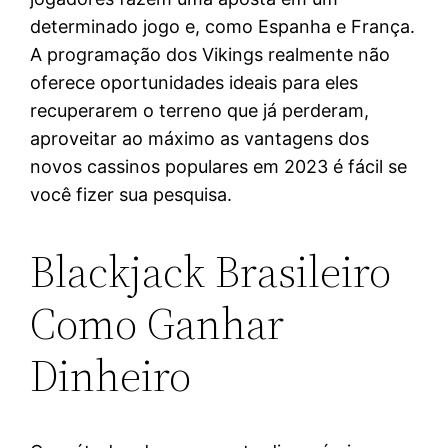
determinado jogo e, como Espanha e França.
A programação dos Vikings realmente não
oferece oportunidades ideais para eles
recuperarem o terreno que já perderam,
aproveitar ao máximo as vantagens dos
novos cassinos populares em 2023 é fácil se
você fizer sua pesquisa.
Blackjack Brasileiro
Como Ganhar
Dinheiro