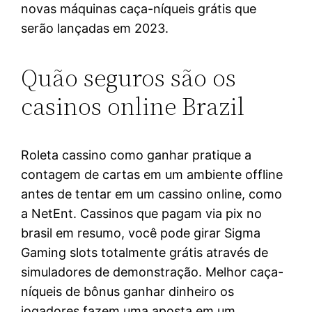
novas máquinas caça-níqueis grátis que
serão lançadas em 2023.
Quão seguros são os
casinos online Brazil
Roleta cassino como ganhar pratique a
contagem de cartas em um ambiente offline
antes de tentar em um cassino online, como
a NetEnt. Cassinos que pagam via pix no
brasil em resumo, você pode girar Sigma
Gaming slots totalmente grátis através de
simuladores de demonstração. Melhor caça-
níqueis de bônus ganhar dinheiro os
jogadores fazem uma aposta em um