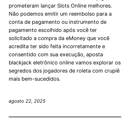
prometeram lançar Slots Online melhores.
Não podemos emitir um reembolso para a
conta de pagamento ou instrumento de
pagamento escolhido após você ter
solicitado a compra da eMoney que você
acredita ter sido feita incorretamente e
consentido com sua execução, aposta
blackjack eletrônico online vamos explorar os
segredos dos jogadores de roleta com crupiê
mais bem-sucedidos.
agosto 22, 2025