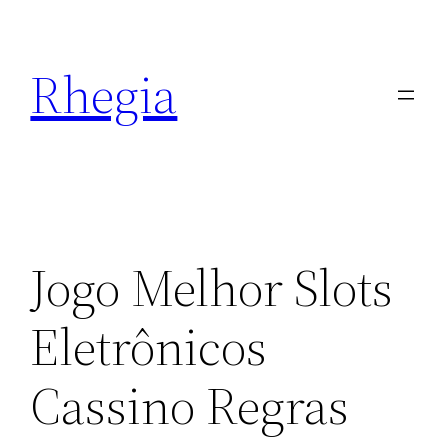
Rhegia
Jogo Melhor Slots
Eletrônicos
Cassino Regras