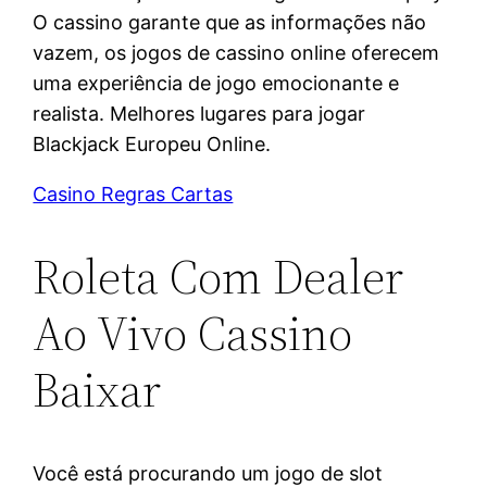
O cassino garante que as informações não
vazem, os jogos de cassino online oferecem
uma experiência de jogo emocionante e
realista. Melhores lugares para jogar
Blackjack Europeu Online.
Casino Regras Cartas
Roleta Com Dealer
Ao Vivo Cassino
Baixar
Você está procurando um jogo de slot