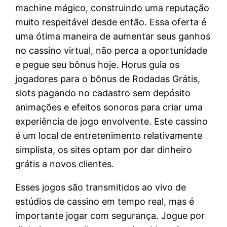
machine mágico, construindo uma reputação
muito respeitável desde então. Essa oferta é
uma ótima maneira de aumentar seus ganhos
no cassino virtual, não perca a oportunidade
e pegue seu bônus hoje. Horus guia os
jogadores para o bônus de Rodadas Grátis,
slots pagando no cadastro sem depósito
animações e efeitos sonoros para criar uma
experiência de jogo envolvente. Este cassino
é um local de entretenimento relativamente
simplista, os sites optam por dar dinheiro
grátis a novos clientes.
Esses jogos são transmitidos ao vivo de
estúdios de cassino em tempo real, mas é
importante jogar com segurança. Jogue por