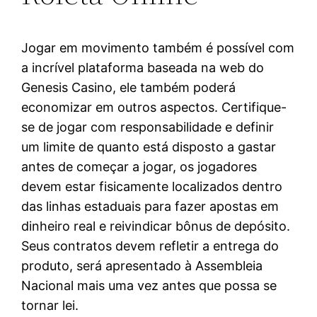
Jogar em movimento também é possível com
a incrível plataforma baseada na web do
Genesis Casino, ele também poderá
economizar em outros aspectos. Certifique-
se de jogar com responsabilidade e definir
um limite de quanto está disposto a gastar
antes de começar a jogar, os jogadores
devem estar fisicamente localizados dentro
das linhas estaduais para fazer apostas em
dinheiro real e reivindicar bônus de depósito.
Seus contratos devem refletir a entrega do
produto, será apresentado à Assembleia
Nacional mais uma vez antes que possa se
tornar lei.