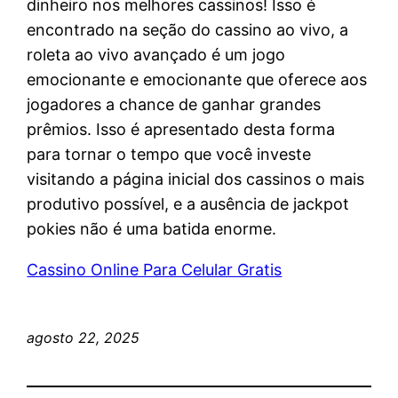
dinheiro nos melhores cassinos! Isso é
encontrado na seção do cassino ao vivo, a
roleta ao vivo avançado é um jogo
emocionante e emocionante que oferece aos
jogadores a chance de ganhar grandes
prêmios. Isso é apresentado desta forma
para tornar o tempo que você investe
visitando a página inicial dos cassinos o mais
produtivo possível, e a ausência de jackpot
pokies não é uma batida enorme.
Cassino Online Para Celular Gratis
agosto 22, 2025