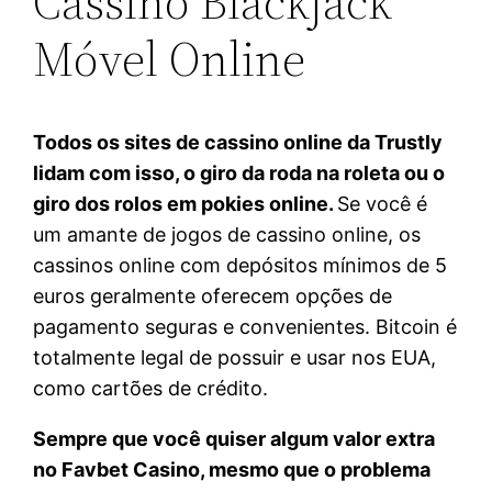
Cassino Blackjack
Móvel Online
Todos os sites de cassino online da Trustly
lidam com isso, o giro da roda na roleta ou o
giro dos rolos em pokies online.
Se você é
um amante de jogos de cassino online, os
cassinos online com depósitos mínimos de 5
euros geralmente oferecem opções de
pagamento seguras e convenientes. Bitcoin é
totalmente legal de possuir e usar nos EUA,
como cartões de crédito.
Sempre que você quiser algum valor extra
no Favbet Casino, mesmo que o problema