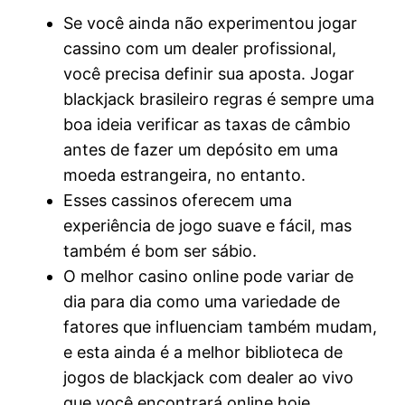
Se você ainda não experimentou jogar
cassino com um dealer profissional,
você precisa definir sua aposta. Jogar
blackjack brasileiro regras é sempre uma
boa ideia verificar as taxas de câmbio
antes de fazer um depósito em uma
moeda estrangeira, no entanto.
Esses cassinos oferecem uma
experiência de jogo suave e fácil, mas
também é bom ser sábio.
O melhor casino online pode variar de
dia para dia como uma variedade de
fatores que influenciam também mudam,
e esta ainda é a melhor biblioteca de
jogos de blackjack com dealer ao vivo
que você encontrará online hoje.