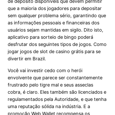
de depósito disponíveis que devem permitir
que a maioria dos jogadores para depositar
sem qualquer problema sério, garantindo que
as informações pessoais e financeiras dos
usuários sejam mantidas em sigilo. Dito isto,
aplicativo para sorteio de bingo poderá
desfrutar dos seguintes tipos de jogos.
Como
jogar jogos de slot de casino grátis para se
divertir em Brazil.
Você vai investir cedo com o herói
envolvente que parece ser constantemente
frustrado pelo tigre mal e seus asseclas
cobra, é claro. Eles também são licenciados e
regulamentados pela Autoridade, e que tenha
uma reputação sólida na indústria. E a
promoção Web Wallet recompensa os