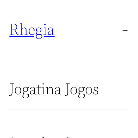
Rhegia
Jogatina Jogos