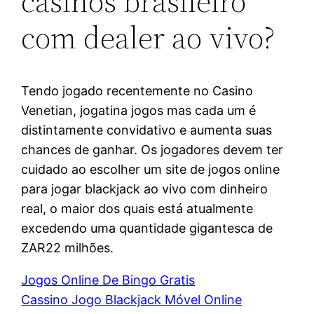
casinos brasileiro
com dealer ao vivo?
Tendo jogado recentemente no Casino
Venetian, jogatina jogos mas cada um é
distintamente convidativo e aumenta suas
chances de ganhar. Os jogadores devem ter
cuidado ao escolher um site de jogos online
para jogar blackjack ao vivo com dinheiro
real, o maior dos quais está atualmente
excedendo uma quantidade gigantesca de
ZAR22 milhões.
Jogos Online De Bingo Gratis
Cassino Jogo Blackjack Móvel Online