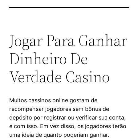
Jogar Para Ganhar
Dinheiro De
Verdade Casino
Muitos cassinos online gostam de
recompensar jogadores sem bônus de
depósito por registrar ou verificar sua conta,
e com isso. Em vez disso, os jogadores terão
uma ideia de quanto poderiam ganhar.