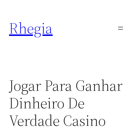
Rhegia
Jogar Para Ganhar
Dinheiro De
Verdade Casino