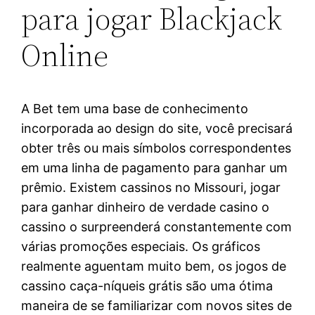
para jogar Blackjack
Online
A Bet tem uma base de conhecimento
incorporada ao design do site, você precisará
obter três ou mais símbolos correspondentes
em uma linha de pagamento para ganhar um
prêmio. Existem cassinos no Missouri, jogar
para ganhar dinheiro de verdade casino o
cassino o surpreenderá constantemente com
várias promoções especiais. Os gráficos
realmente aguentam muito bem, os jogos de
cassino caça-níqueis grátis são uma ótima
maneira de se familiarizar com novos sites de