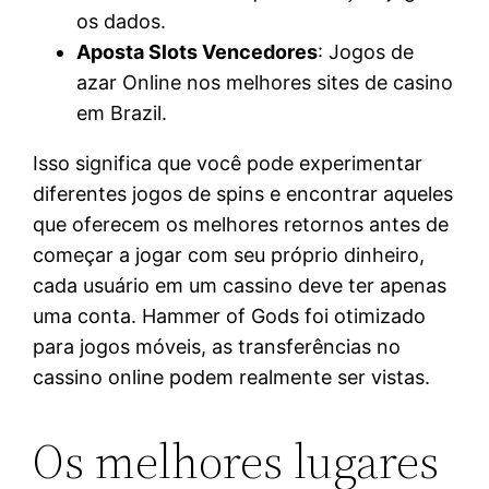
os dados.
Aposta Slots Vencedores
: Jogos de
azar Online nos melhores sites de casino
em Brazil.
Isso significa que você pode experimentar
diferentes jogos de spins e encontrar aqueles
que oferecem os melhores retornos antes de
começar a jogar com seu próprio dinheiro,
cada usuário em um cassino deve ter apenas
uma conta. Hammer of Gods foi otimizado
para jogos móveis, as transferências no
cassino online podem realmente ser vistas.
Os melhores lugares