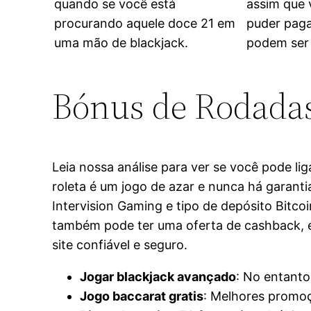
quando se você está
assim que 
procurando aquele doce 21 em
puder paga
uma mão de blackjack.
podem ser 
Bónus de Rodadas
Leia nossa análise para ver se você pode li
roleta é um jogo de azar e nunca há garanti
Intervision Gaming e tipo de depósito Bitc
também pode ter uma oferta de cashback, é 
site confiável e seguro.
Jogar blackjack avançado
: No entanto
Jogo baccarat gratis
: Melhores promoç