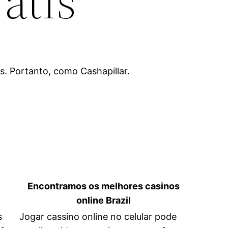
átis
s. Portanto, como Cashapillar.
Encontramos os melhores casinos
online Brazil
s
Jogar cassino online no celular pode