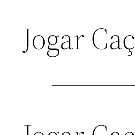
Jogar Caç