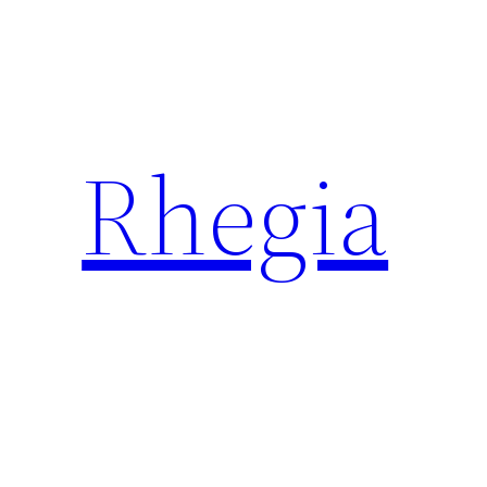
Rhegia