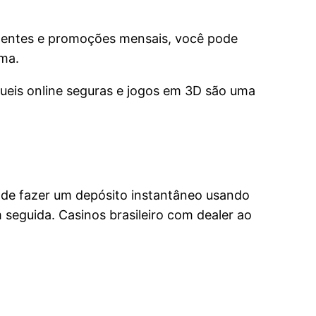
raentes e promoções mensais, você pode
oma.
ueis online seguras e jogos em 3D são uma
pode fazer um depósito instantâneo usando
seguida. Casinos brasileiro com dealer ao