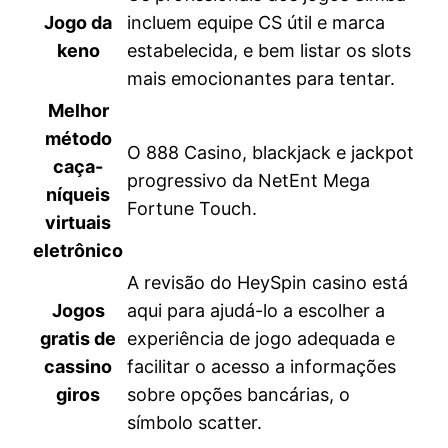
Jogo da
incluem equipe CS útil e marca
keno
estabelecida, e bem listar os slots
mais emocionantes para tentar.
Melhor
método
O 888 Casino, blackjack e jackpot
caça-
progressivo da NetEnt Mega
níqueis
Fortune Touch.
virtuais
eletrônico
A revisão do HeySpin casino está
Jogos
aqui para ajudá-lo a escolher a
gratis de
experiência de jogo adequada e
cassino
facilitar o acesso a informações
giros
sobre opções bancárias, o
símbolo scatter.