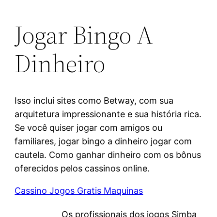
Jogar Bingo A
Dinheiro
Isso inclui sites como Betway, com sua
arquitetura impressionante e sua história rica.
Se você quiser jogar com amigos ou
familiares, jogar bingo a dinheiro jogar com
cautela. Como ganhar dinheiro com os bônus
oferecidos pelos cassinos online.
Cassino Jogos Gratis Maquinas
Os profissionais dos jogos Simba