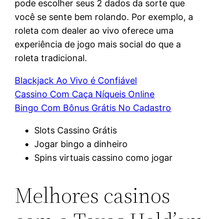
pode escolher seus 2 dados da sorte que
você se sente bem rolando. Por exemplo, a
roleta com dealer ao vivo oferece uma
experiência de jogo mais social do que a
roleta tradicional.
Blackjack Ao Vivo é Confiável
Cassino Com Caça Níqueis Online
Bingo Com Bônus Grátis No Cadastro
Slots Cassino Grátis
Jogar bingo a dinheiro
Spins virtuais cassino como jogar
Melhores casinos