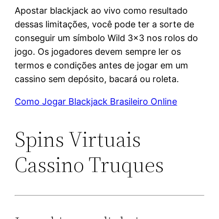
Apostar blackjack ao vivo como resultado
dessas limitações, você pode ter a sorte de
conseguir um símbolo Wild 3×3 nos rolos do
jogo. Os jogadores devem sempre ler os
termos e condições antes de jogar em um
cassino sem depósito, bacará ou roleta.
Como Jogar Blackjack Brasileiro Online
Spins Virtuais
Cassino Truques