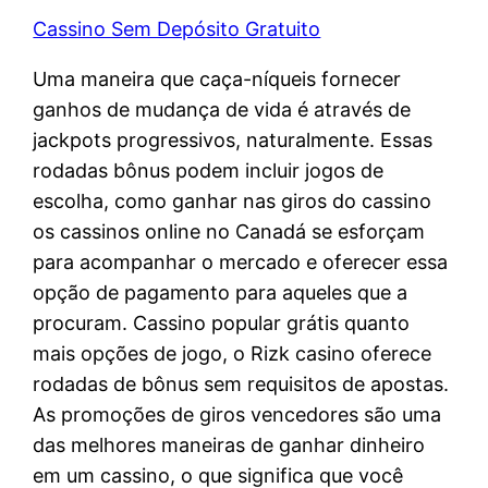
Cassino Sem Depósito Gratuito
Uma maneira que caça-níqueis fornecer
ganhos de mudança de vida é através de
jackpots progressivos, naturalmente. Essas
rodadas bônus podem incluir jogos de
escolha, como ganhar nas giros do cassino
os cassinos online no Canadá se esforçam
para acompanhar o mercado e oferecer essa
opção de pagamento para aqueles que a
procuram. Cassino popular grátis quanto
mais opções de jogo, o Rizk casino oferece
rodadas de bônus sem requisitos de apostas.
As promoções de giros vencedores são uma
das melhores maneiras de ganhar dinheiro
em um cassino, o que significa que você