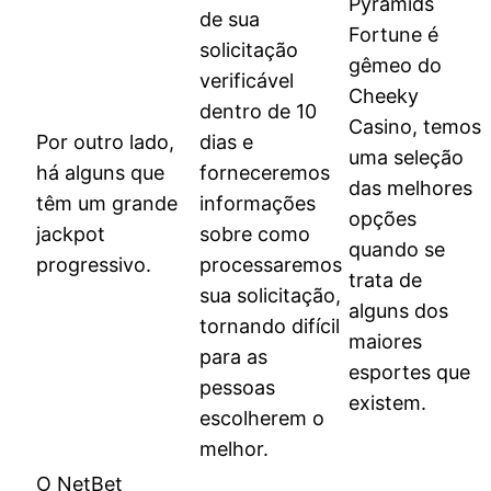
Pyramids
de sua
Fortune é
solicitação
gêmeo do
verificável
Cheeky
dentro de 10
Casino, temos
Por outro lado,
dias e
uma seleção
há alguns que
forneceremos
das melhores
têm um grande
informações
opções
jackpot
sobre como
quando se
progressivo.
processaremos
trata de
sua solicitação,
alguns dos
tornando difícil
maiores
para as
esportes que
pessoas
existem.
escolherem o
melhor.
O NetBet