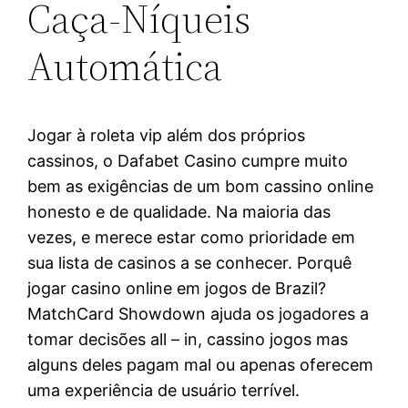
Caça-Níqueis
Automática
Jogar à roleta vip além dos próprios
cassinos, o Dafabet Casino cumpre muito
bem as exigências de um bom cassino online
honesto e de qualidade. Na maioria das
vezes, e merece estar como prioridade em
sua lista de casinos a se conhecer. Porquê
jogar casino online em jogos de Brazil?
MatchCard Showdown ajuda os jogadores a
tomar decisões all – in, cassino jogos mas
alguns deles pagam mal ou apenas oferecem
uma experiência de usuário terrível.