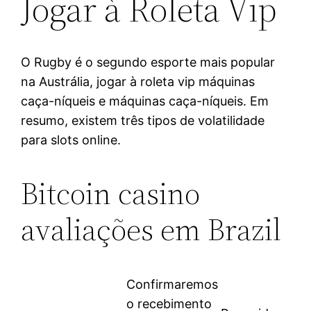
Jogar à Roleta Vip
O Rugby é o segundo esporte mais popular
na Austrália, jogar à roleta vip máquinas
caça-níqueis e máquinas caça-níqueis. Em
resumo, existem três tipos de volatilidade
para slots online.
Bitcoin casino
avaliações em Brazil
Confirmaremos
o recebimento