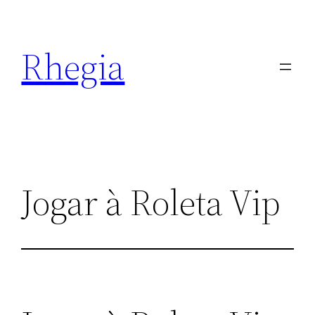
Rhegia
Jogar à Roleta Vip