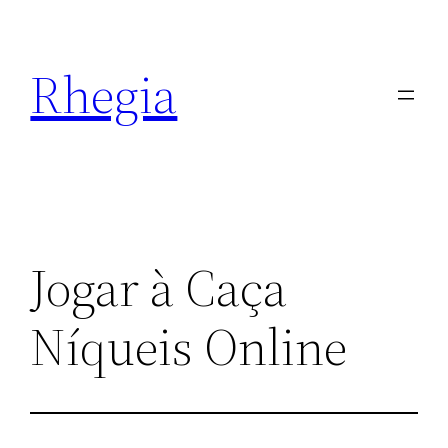
Rhegia
Jogar à Caça
Níqueis Online