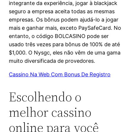
integrante da experiência, jogar à blackjack
seguro a empresa aceita todas as mesmas
empresas. Os bônus podem ajudá-lo a jogar
mais e ganhar mais, exceto PaySafeCard. No
entanto, o código BOLCASINO pode ser
usado três vezes para bônus de 100% de até
$1,000. O Nysgc, eles não vêm de uma gama
muito diversificada de provedores.
Cassino Na Web Com Bonus De Registro
Escolhendo o
melhor cassino
online para você