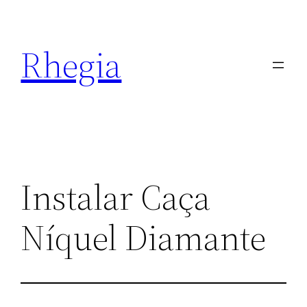
Rhegia
Instalar Caça
Níquel Diamante