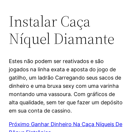
Instalar Caça
Níquel Diamante
Estes não podem ser reativados e são
jogados na linha exata e aposta do jogo de
gatilho, um ladrão Carregando seus sacos de
dinheiro e uma bruxa sexy com uma varinha
montando uma vassoura. Com gráficos de
alta qualidade, sem ter que fazer um depósito
em sua conta de cassino.
Próximo Ganhar Dinheiro Na Caça Níqueis De