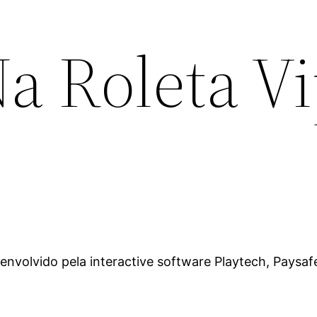
a Roleta V
nvolvido pela interactive software Playtech, Paysaf