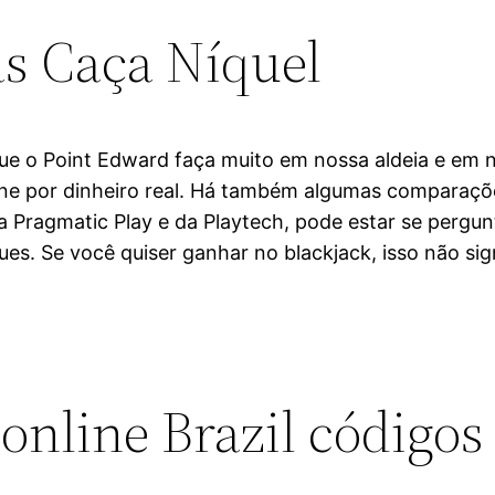
s Caça Níquel
 o Point Edward faça muito em nossa aldeia e em 
ine por dinheiro real. Há também algumas comparaçõ
a Pragmatic Play e da Playtech, pode estar se perg
es. Se você quiser ganhar no blackjack, isso não sig
online Brazil código