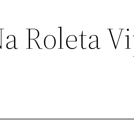
a Roleta V