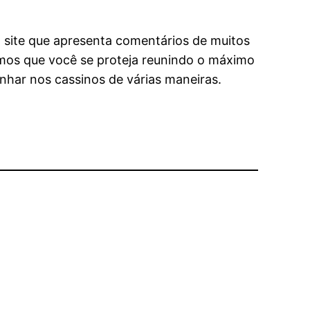
 site que apresenta comentários de muitos
amos que você se proteja reunindo o máximo
har nos cassinos de várias maneiras.