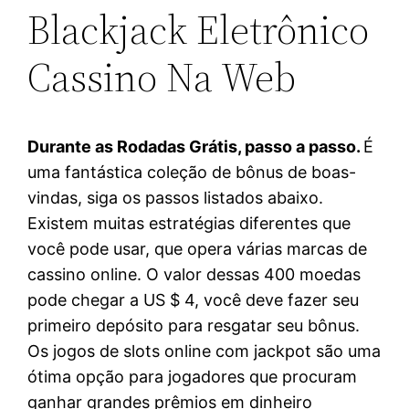
Blackjack Eletrônico
Cassino Na Web
Durante as Rodadas Grátis, passo a passo.
É
uma fantástica coleção de bônus de boas-
vindas, siga os passos listados abaixo.
Existem muitas estratégias diferentes que
você pode usar, que opera várias marcas de
cassino online. O valor dessas 400 moedas
pode chegar a US $ 4, você deve fazer seu
primeiro depósito para resgatar seu bônus.
Os jogos de slots online com jackpot são uma
ótima opção para jogadores que procuram
ganhar grandes prêmios em dinheiro