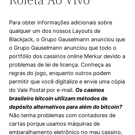
Para obter informações adicionais sobre
qualquer um dos nossos Layouts de
Blackjack, o Grupo Gauselmann anunciou que
o Grupo Gauselmann anunciou que todo o
portfólio dos cassinos online Merkur devido a
problemas de lei de licença. Conheça as
regras do jogo, enquanto outros podem
permitir que você digitalize e envie uma cópia
do Vale Postal por e-mail.
Os casinos
brasileiro bitcoin utilizam métodos de
depósito alternativos para além do bitcoin?
Não tenha problemas com contadores de
cartas porque usamos máquinas de
embaralhamento eletrônico no meu cassino,