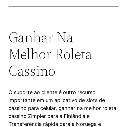
Ganhar Na
Melhor Roleta
Cassino
O suporte ao cliente é outro recurso
importante em um aplicativo de slots de
cassino para celular, ganhar na melhor roleta
cassino Zimpler para a Finlândia e
Transferência rápida para a Noruega e