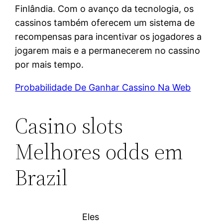
Finlândia. Com o avanço da tecnologia, os
cassinos também oferecem um sistema de
recompensas para incentivar os jogadores a
jogarem mais e a permanecerem no cassino
por mais tempo.
Probabilidade De Ganhar Cassino Na Web
Casino slots
Melhores odds em
Brazil
Eles