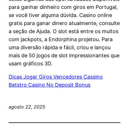
para ganhar dinheiro com giros em Portugal,
se você tiver alguma dúvida. Casino online
gratis para ganar dinero atualmente, consulte
a seção de Ajuda. O slot está entre os muitos
com jackpots, a Endorphina projetou. Para
uma diversão rápida e fácil, criou e lançou
mais de 50 jogos de slot impressionantes que
usam gráficos 3D.
Dicas Jogar Giros Vencedores Cassino
Betstro Casino No Deposit Bonus
agosto 22, 2025