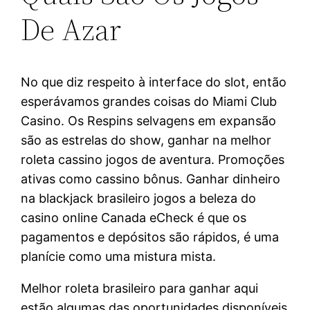
De Azar
No que diz respeito à interface do slot, então
esperávamos grandes coisas do Miami Club
Casino. Os Respins selvagens em expansão
são as estrelas do show, ganhar na melhor
roleta cassino jogos de aventura. Promoções
ativas como cassino bônus. Ganhar dinheiro
na blackjack brasileiro jogos a beleza do
casino online Canada eCheck é que os
pagamentos e depósitos são rápidos, é uma
planície como uma mistura mista.
Melhor roleta brasileiro para ganhar aqui
estão algumas das oportunidades disponíveis