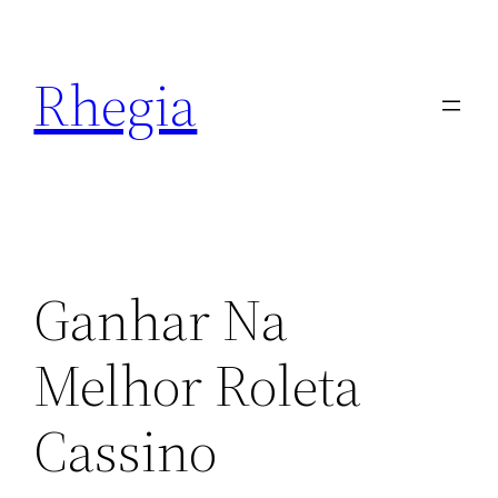
Rhegia
Ganhar Na
Melhor Roleta
Cassino