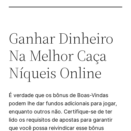
Ganhar Dinheiro
Na Melhor Caça
Níqueis Online
É verdade que os bônus de Boas-Vindas
podem lhe dar fundos adicionais para jogar,
enquanto outros não. Certifique-se de ter
lido os requisitos de apostas para garantir
que você possa reivindicar esse bônus